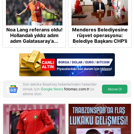
Noa Lang referans oldu!
Menderes Belediyesine
Hollandalı yıldız adım
rüşvet operasyonu:
adım Galatasaray’a...
Belediye Başkanı CHP'li
İlkay Çiçek tutuklandı
Son dakika Beşiktaş haberlerinden haberdar
olmak için
Google News
fotomac.com.tr
'ye
Abone Ol
abone olun.
Reddet