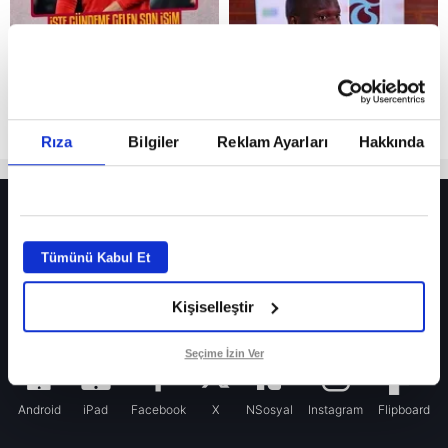
Rıza
Bilgiler
Reklam Ayarları
Hakkında
HER YERDE!
Fenerbahçe’de sürpriz ayrılık ihtimali! Devre arasında gelmişti
Tümünü Kabul Et
Fenerbahçe’nin yeni transferi Mason Greenwood için olay sözler!
Kişiselleştir
Galatasaray’da rota yeniden Thiago Almada!
iPhone
Seçime İzin Ver
Android
iPad
Facebook
X
NSosyal
Instagram
Flipboard