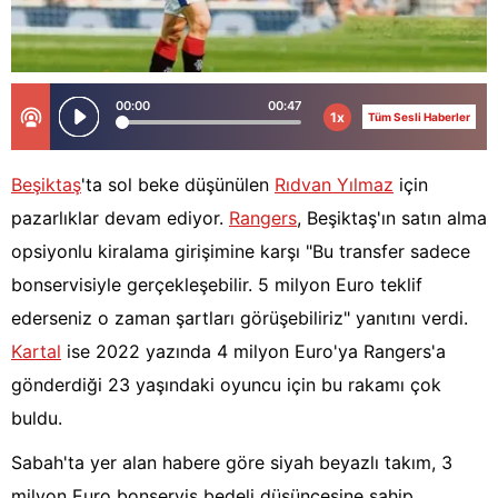
00:00
00:47
1x
Tüm Sesli Haberler
Beşiktaş
'ta sol beke düşünülen
Rıdvan Yılmaz
için
pazarlıklar devam ediyor.
Rangers
, Beşiktaş'ın satın alma
opsiyonlu kiralama girişimine karşı "Bu transfer sadece
bonservisiyle gerçekleşebilir. 5 milyon Euro teklif
ederseniz o zaman şartları görüşebiliriz" yanıtını verdi.
Kartal
ise 2022 yazında 4 milyon Euro'ya Rangers'a
gönderdiği 23 yaşındaki oyuncu için bu rakamı çok
buldu.
Sabah'ta yer alan habere göre siyah beyazlı takım, 3
milyon Euro bonservis bedeli düşüncesine sahip.