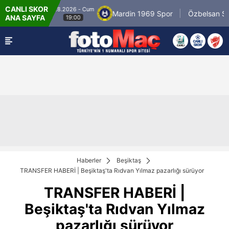
CANLI SKOR
8.8.2026 - Cum
iyespor
Mardin 1969 Spor
Özbelsan Sivas
ANA SAYFA
19:00
Haberler
Beşiktaş
TRANSFER HABERİ | Beşiktaş'ta Rıdvan Yılmaz pazarlığı sürüyor
TRANSFER HABERİ |
Beşiktaş'ta Rıdvan Yılmaz
pazarlığı sürüyor