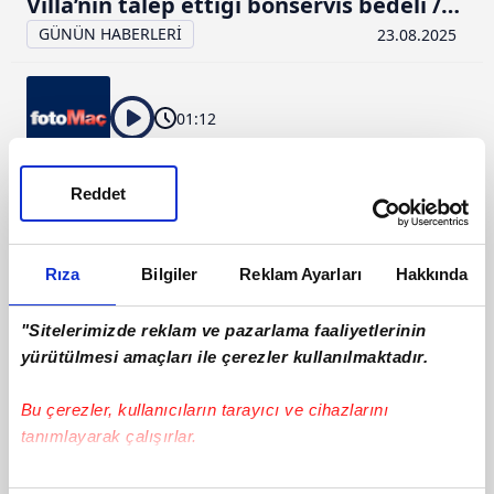
Villa’nın talep ettiği bonservis bedeli /
23.08.25
GÜNÜN HABERLERİ
23.08.2025
01:12
Trabzonspor’da gündem orta saha
Reddet
transferi! 3 yıldız ön planda / 23.08.25
GÜNÜN HABERLERİ
23.08.2025
Rıza
Bilgiler
Reklam Ayarları
Hakkında
02:17
"Sitelerimizde reklam ve pazarlama faaliyetlerinin
yürütülmesi amaçları ile çerezler kullanılmaktadır.
GALATASARAY HABERİ | NEOM'dan Barış
Alper Yılmaz'a yeni teklif! Transferde
Bu çerezler, kullanıcıların tarayıcı ve cihazlarını
flaş gelişme / 23.08.25
tanımlayarak çalışırlar.
GÜNÜN HABERLERİ
23.08.2025
Bu çerezlere izin vermeniz halinde sizlere özel