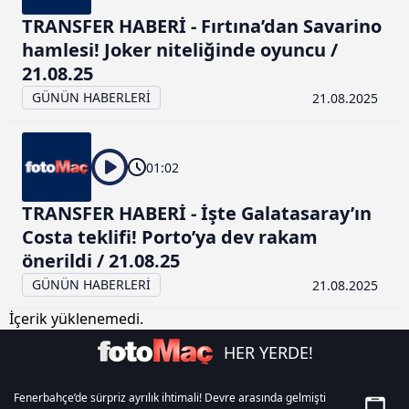
TRANSFER HABERİ - Fırtına’dan Savarino
hamlesi! Joker niteliğinde oyuncu /
21.08.25
GÜNÜN HABERLERİ
21.08.2025
01:02
TRANSFER HABERİ - İşte Galatasaray’ın
Costa teklifi! Porto’ya dev rakam
önerildi / 21.08.25
GÜNÜN HABERLERİ
21.08.2025
İçerik yüklenemedi.
HER YERDE!
Fenerbahçe’de sürpriz ayrılık ihtimali! Devre arasında gelmişti