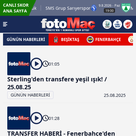
CANLI SKOR
9.8.2026 - Paz
.tr Karagümrük
SMS Grup Sarıyerspor
Muğl
ANA SAYFA
19:00
GÜNÜN HABERLERİ
BEŞİKTAŞ
FENERBAHÇE
01:05
Sterling'den transfere yeşil ışık! /
25.08.25
GÜNÜN HABERLERİ
25.08.2025
01:28
TRANSFER HABERİ - Fenerbahçe'den