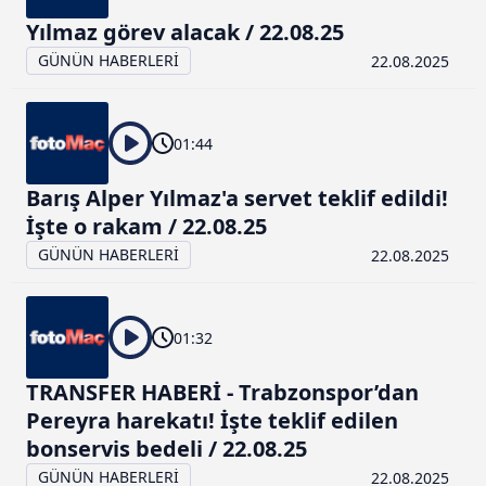
kılınması ve kişiselleştirilmesi ve sizlere yönelik
Yılmaz görev alacak / 22.08.25
reklam/pazarlama faaliyetlerinin yapılması, amaçlarıyla
sınırlı olarak açık rızanız dahilinde kullanılacaktır.
GÜNÜN HABERLERİ
22.08.2025
Çerezlere ilişkin tercihlerinizi aşağıda yer alan panel
vasıtasıyla belirleyebilirsiniz. Çerezlere ilişkin detaylı bilgi
01:44
için Ayarlar butonuna tıklayabilir,
Çerez Bilgilendirme
Metnimizi
ziyaret edebilirsiniz.
Barış Alper Yılmaz'a servet teklif edildi!
İşte o rakam / 22.08.25
6698 sayılı Kişisel Verilerin Korunması Kanunu uyarınca
GÜNÜN HABERLERİ
22.08.2025
hazırlanmış Aydınlatma Metnimizi okumak ve sitemizde
ilgili mevzuata uygun olarak kullanılan çerezlerle ilgili bilgi
almak için lütfen
tıklayınız
.
01:32
TRANSFER HABERİ - Trabzonspor’dan
Pereyra harekatı! İşte teklif edilen
bonservis bedeli / 22.08.25
GÜNÜN HABERLERİ
22.08.2025