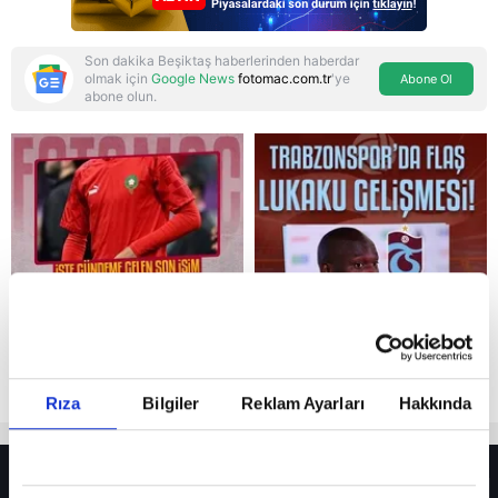
Son dakika Beşiktaş haberlerinden haberdar
olmak için
Google News
fotomac.com.tr
'ye
Abone Ol
abone olun.
Reddet
Rıza
Bilgiler
Reklam Ayarları
Hakkında
HER YERDE!