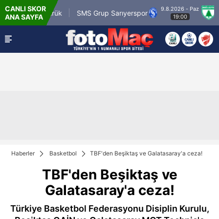
CANLI SKOR
9.8.2026 - Paz
m.tr Karagümrük
SMS Grup Sarıyerspor
Muğl
ANA SAYFA
19:00
Haberler
Basketbol
TBF'den Beşiktaş ve Galatasaray'a ceza!
TBF'den Beşiktaş ve
Galatasaray'a ceza!
Türkiye Basketbol Federasyonu Disiplin Kurulu,