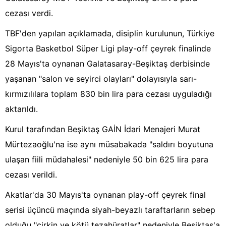
cezası verdi.
TBF'den yapılan açıklamada, disiplin kurulunun, Türkiye
Sigorta Basketbol Süper Ligi play-off çeyrek finalinde
28 Mayıs'ta oynanan Galatasaray-Beşiktaş derbisinde
yaşanan "salon ve seyirci olayları" dolayısıyla sarı-
kırmızılılara toplam 830 bin lira para cezası uyguladığı
aktarıldı.
Kurul tarafından Beşiktaş GAİN İdari Menajeri Murat
Mürtezaoğlu'na ise aynı müsabakada "saldırı boyutuna
ulaşan fiili müdahalesi" nedeniyle 50 bin 625 lira para
cezası verildi.
Akatlar'da 30 Mayıs'ta oynanan play-off çeyrek final
serisi üçüncü maçında siyah-beyazlı taraftarların sebep
olduğu "çirkin ve kötü tezahüratlar" nedeniyle Beşiktaş'a