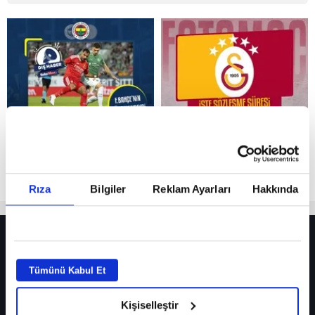
Reddet
Rıza
Bilgiler
Reklam Ayarları
Hakkında
HER YERDE!
Fenerbahçe’de sürpriz ayrılık ihtimali! Devre arasında gelmişti
Tümünü Kabul Et
Fenerbahçe’nin yeni transferi Mason Greenwood için olay sözler!
Kişiselleştir
Galatasaray’da rota yeniden Thiago Almada!
iPhone