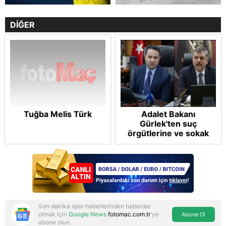
DİĞER
Tuğba Melis Türk
Adalet Bakanı
Gürlek'ten suç
örgütlerine ve sokak
çetelerine net mesaj:
"Devlet tepenize
binecek"
Son dakika spor haberlerinden haberdar
olmak için
Google News
fotomac.com.tr
'ye
Abone Ol
abone olun.