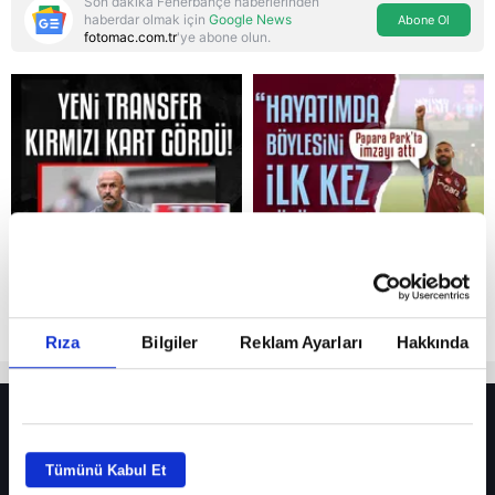
Son dakika Fenerbahçe haberlerinden
haberdar olmak için
Google News
Abone Ol
fotomac.com.tr
'ye abone olun.
Reddet
Rıza
Bilgiler
Reklam Ayarları
Hakkında
HER YERDE!
Fenerbahçe’de sürpriz ayrılık ihtimali! Devre arasında gelmişti
Tümünü Kabul Et