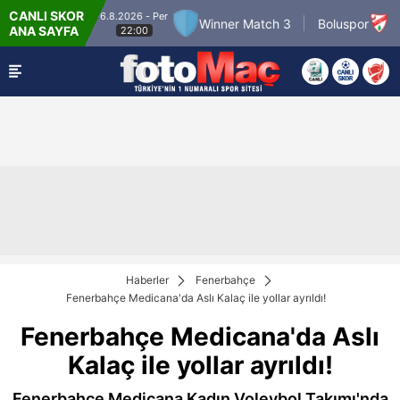
CANLI SKOR
6.8.2026 - Per
7.8.2
r Match 2
Winner Match 3
Boluspor
ANA SAYFA
22:00
Haberler
Fenerbahçe
Fenerbahçe Medicana'da Aslı Kalaç ile yollar ayrıldı!
Fenerbahçe Medicana'da Aslı
Kalaç ile yollar ayrıldı!
Fenerbahçe Medicana Kadın Voleybol Takımı'nda