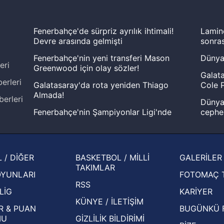
Fenerbahçe'de sürpriz ayrılık ihtimali!
Lamin
Devre arasında gelmişti
sonras
Fenerbahçe'nin yeni transferi Mason
Dünya
eri
Greenwood için olay sözler!
Galata
erleri
Galatasaray'da rota yeniden Thiago
Cole P
Almada!
berleri
Dünya 
Fenerbahçe'nin Şampiyonlar Ligi'nde
cephe
muhtemel rakibi belli oldu! Gornik
2026 
Zabrze'yi elerlerse...
şampi
İspanya-Arjantin finalinin ardından dış
Herna
 / DİĞER
BASKETBOL / MİLLİ
GALERİLER
basından gündem olan manşetler!
ekiple
TAKIMLAR
OYUNLARI
FOTOMAÇ 
Beşiktaş'ın UEFA Avrupa Ligi'nde 3. Ön
oldu
RSS
Eleme Turu muhtemel rakipleri belli oldu!
LİG
KARİYER
KÜNYE / İLETİŞİM
R & PUAN
BUGÜNKÜ 
MU
GİZLİLİK BİLDİRİMİ