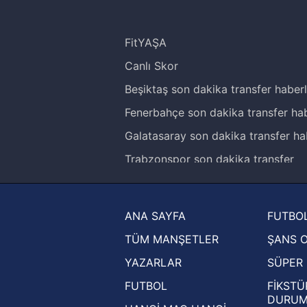
FitYAŞA
Canlı Skor
Beşiktaş son dakika transfer haberl
Fenerbahçe son dakika transfer hab
Galatasaray son dakika transfer ha
Trabzonspor son dakika transfer
haberleri
Trendyol Süper Lig haberleri
ANA SAYFA
FUTBOL
Ziraat Türkiye Kupası haberleri
TÜM MANŞETLER
ŞANS 
UEFA Şampiyonlar Ligi haberleri
YAZARLAR
SÜPER 
UEFA Avrupa Ligi haberleri
FUTBOL
FİKSTÜ
UEFA Konferans Ligi haberleri
DURU