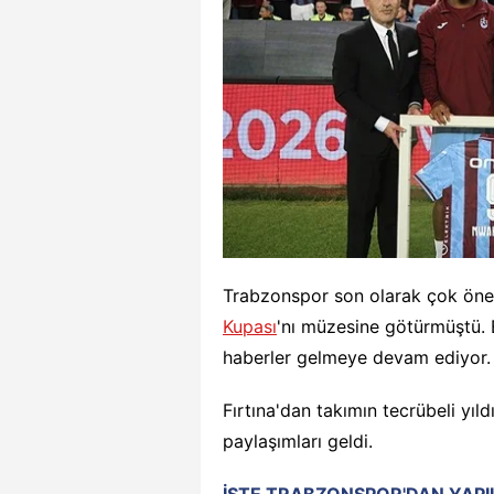
Trabzonspor son olarak çok öne
Kupası
'nı müzesine götürmüştü. 
haberler gelmeye devam ediyor.
Fırtına'dan takımın tecrübeli yıld
paylaşımları geldi.
İŞTE TRABZONSPOR'DAN YAPI