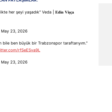
te her şeyi yaşadık" Veda | 𝐄𝐝𝐢𝐧 𝐕𝐢𝐬̧𝐜̧𝐚
)
May 23, 2026
bile ben büyük bir Trabzonspor taraftarıyım."
witter.com/rfSeESva9L
)
May 23, 2026