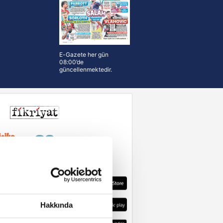
E-Gazete her gün
08:00’de
güncellenmektedir.
Hakkında