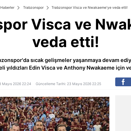
Haberler
Trabzonspor
Trabzonspor Visca ve Nwakaeme'ye veda etti!
spor Visca ve Nwa
veda etti!
bzonspor'da sıcak gelişmeler yaşanmaya devam ediy
eli yıldızları Edin Visca ve Anthony Nwakaeme için ve
 23 Mayıs 2026 22:24
Güncelleme Tarihi: 23 Mayıs 2026 22:25