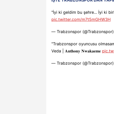
"İyi ki geldim bu şehre... İyi ki birlik
pic.twitter.com/m7t5mGHW3H
— Trabzonspor (@Trabzonspor
"Trabzonspor oyuncusu olmasam 
Veda | 𝐀𝐧𝐭𝐡𝐨𝐧𝐲 𝐍𝐰𝐚𝐤𝐚𝐞𝐦𝐞
pic.t
— Trabzonspor (@Trabzonspor