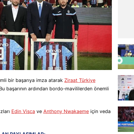
mli bir başarıya imza atarak
Ziraat Türkiye
Bu başarının ardından bordo-mavililerden önemli
ızları
Edin Visca
ve
Anthony Nwakaeme
için veda
LAN PAYLAŞIMLAR: