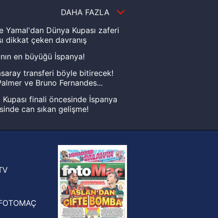
DAHA FAZLA
e Yamal'dan Dünya Kupası zaferi
ı dikkat çeken davranış
nın en büyüğü İspanya!
saray transferi böyle bitirecek!
almer ve Bruno Fernandes...
Kupası finali öncesinde İspanya
sinde can sıkan gelişme!
FIFA Dünya Kupası'nı kazanana
yonluk yüzüğü verilecek
n Crespo, Meksika Ligi
rinden Atlas'ın yeni teknik direktörü
TV
FOTOMAÇ