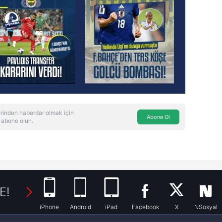
rinden haberdar olmak için
Abone Ol
 abone olun.
E!
iPhone
Android
iPad
Facebook
X
NSosyal