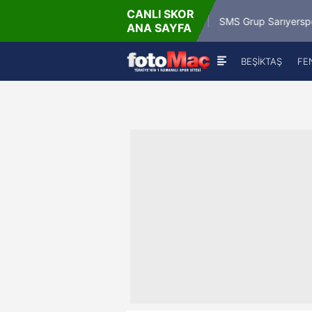
CANLI SKOR
- Paz
9.8
Misirli.com.tr Karagümrük
SMS Grup Sarıyerspor
ANA SAYFA
BEŞİKTAŞ
FE