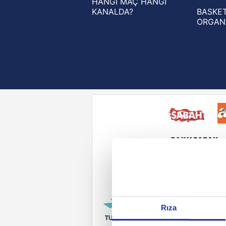
HANGİ MAÇ HANGİ
KANALDA?
BASKET
ORGAN
Reddet
Rıza