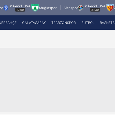
.2026 - Paz
9.8.2026 - Paz
Muğlaspor
Vanspor
Zecorner 
19:00
21:30
NERBAHÇE
GALATASARAY
TRABZONSPOR
FUTBOL
BASKETB
Beşiktaş
A
Fenerbahçe
A
Galatasaray
A
Trabzonspor
A
Futbol
A
Basketbol
Ziraat Türkiye Kupası
DİZİ
Diğer Sporlar