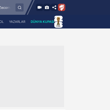
9.8.2026 - Paz
Kayserispor
Sipay Bodrum FK
Bursaspor
21:30
OL
YAZARLAR
DÜNYA KUPASI
 Haber
A Haber Radyo
 Spor
A Spor Radyo
TV
A News Radio
2TV
Radyo Turkuvaz
para
Turkuvaz Romantik
Turkuvaz Efsane
Vav Tv
Radyo Soft
Radyo Energy
Turkuvaz Anadolu