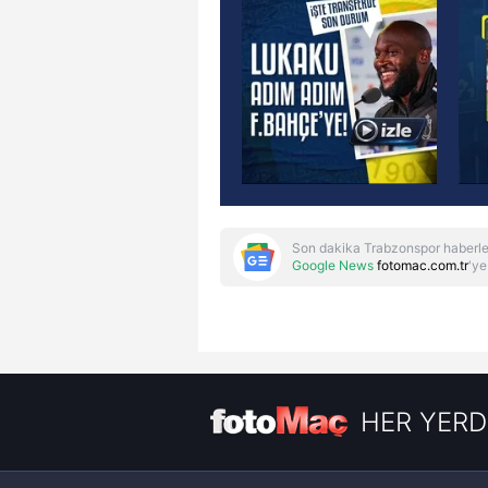
Son dakika Trabzonspor haberle
Google News
fotomac.com.tr
'ye
HER YERD