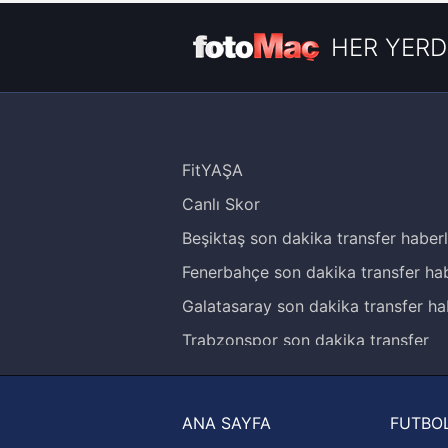
HER YERD
FitYAŞA
Canlı Skor
Beşiktaş son dakika transfer haberl
Fenerbahçe son dakika transfer hab
Galatasaray son dakika transfer ha
Trabzonspor son dakika transfer
haberleri
Trendyol Süper Lig haberleri
ANA SAYFA
FUTBOL
Ziraat Türkiye Kupası haberleri