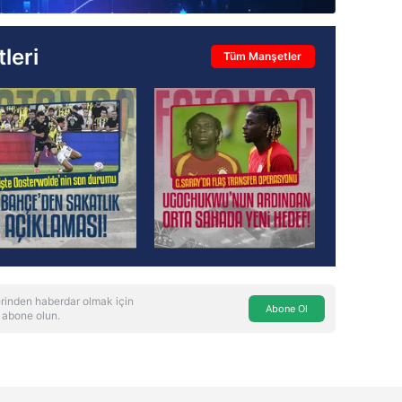
leri
Tüm Manşetler
rinden haberdar olmak için
Abone Ol
 abone olun.