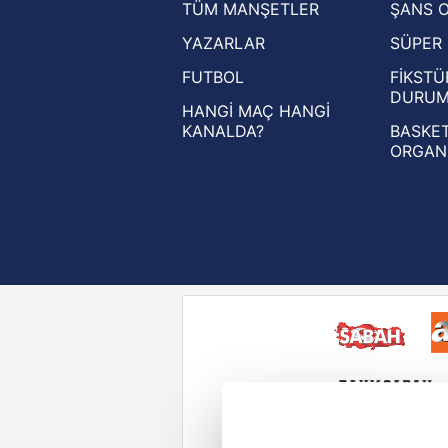
TÜM MANŞETLER
ŞANS 
UEFA Şampiyonlar Ligi haberleri
YAZARLAR
SÜPER 
UEFA Avrupa Ligi haberleri
FUTBOL
FİKSTÜ
UEFA Konferans Ligi haberleri
DURU
HANGİ MAÇ HANGİ
KANALDA?
BASKET
ORGAN
Reddet