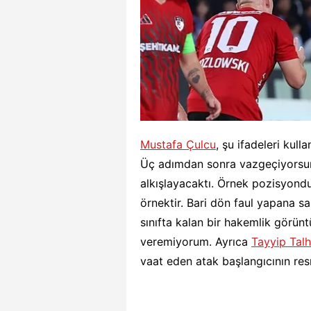
Mustafa Çulcu
, şu ifadeleri kul
Üç adımdan sonra vazgeçiyorsun
alkışlayacaktı. Örnek pozisyondu
örnektir. Bari dön faul yapana sa
sınıfta kalan bir hakemlik görün
veremiyorum. Ayrıca
Tayyip Tal
vaat eden atak başlangıcının res