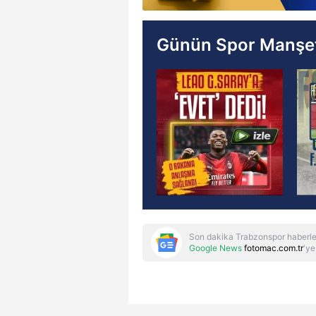
Günün Spor Manşet
Son dakika Trabzonspor haberle
Google News
fotomac.com.tr
'ye