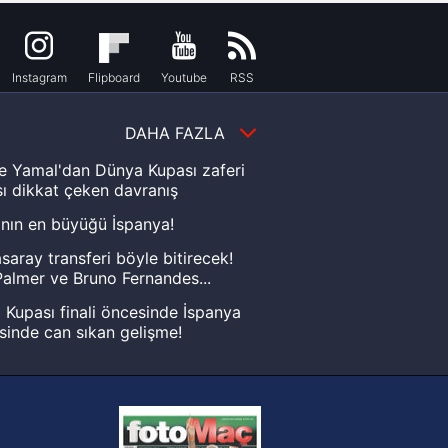
Instagram
Flipboard
Youtube
RSS
DAHA FAZLA
e Yamal'dan Dünya Kupası zaferi
ı dikkat çeken davranış
nın en büyüğü İspanya!
saray transferi böyle bitirecek!
almer ve Bruno Fernandes...
Kupası finali öncesinde İspanya
sinde can sıkan gelişme!
FIFA Dünya Kupası'nı kazanana
yonluk yüzüğü verilecek
n Crespo, Meksika Ligi
rinden Atlas'ın yeni teknik direktörü