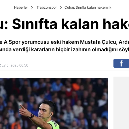
Haberler
Trabzonspor
Çulcu: Sınıfta kalan hakemlik
: Sınıfta kalan ha
ve A Spor yorumcusu eski hakem Mustafa Çulcu, Arda
ında verdiği kararların hiçbir izahının olmadığını söyl
22 Eylül 2025 06:50