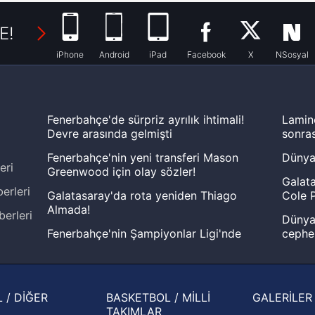
E!
iPhone
Android
iPad
Facebook
X
NSosyal
Fenerbahçe'de sürpriz ayrılık ihtimali!
Lamin
Devre arasında gelmişti
sonras
Fenerbahçe'nin yeni transferi Mason
Dünya
eri
Greenwood için olay sözler!
Galata
erleri
Galatasaray'da rota yeniden Thiago
Cole P
Almada!
berleri
Dünya 
Fenerbahçe'nin Şampiyonlar Ligi'nde
cephe
muhtemel rakibi belli oldu! Gornik
2026 
Zabrze'yi elerlerse...
şampi
İspanya-Arjantin finalinin ardından dış
Herna
 / DİĞER
BASKETBOL / MİLLİ
GALERİLER
basından gündem olan manşetler!
ekiple
TAKIMLAR