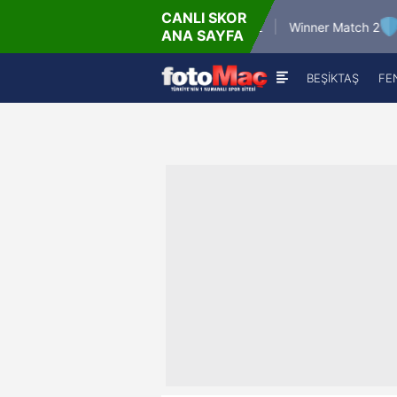
CANLI SKOR
6.8.2026 - Per
6.8.202
Winner Match 12
Winner Match 2
ANA SAYFA
16:00
22:
BEŞİKTAŞ
FE