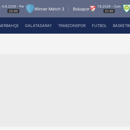
6 - Per
7.8.2026 - Cum
Winner Match 3
Boluspor
Manisa
00
21:30
NERBAHÇE
GALATASARAY
TRABZONSPOR
FUTBOL
BASKETB
Beşiktaş
A
Fenerbahçe
A
Galatasaray
A
Trabzonspor
A
Futbol
A
Basketbol
Ziraat Türkiye Kupası
DİZİ
Diğer Sporlar