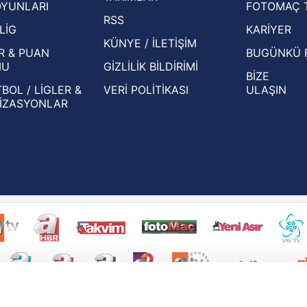
OYUNLARI
FOTOMAÇ 
Beşiktaş'ın UEFA Avrupa Ligi'nde 3. Ön
oldu
RSS
Eleme Turu muhtemel rakipleri belli oldu!
LİG
KARİYER
KÜNYE / İLETİŞİM
R & PUAN
BUGÜNKÜ 
MU
GİZLİLİK BİLDİRİMİ
BİZE
BOL / LİGLER &
VERİ POLİTİKASI
ULAŞIN
İZASYONLAR