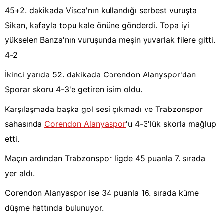
45+2. dakikada Visca'nın kullandığı serbest vuruşta
Sikan, kafayla topu kale önüne gönderdi. Topa iyi
yükselen Banza'nın vuruşunda meşin yuvarlak filere gitti.
4-2
İkinci yarıda 52. dakikada Corendon Alanyspor'dan
Sporar skoru 4-3'e getiren isim oldu.
Karşılaşmada başka gol sesi çıkmadı ve Trabzonspor
sahasında
Corendon Alanyaspor
'u 4-3'lük skorla mağlup
etti.
Maçın ardından Trabzonspor ligde 45 puanla 7. sırada
yer aldı.
Corendon Alanyaspor ise 34 puanla 16. sırada küme
düşme hattında bulunuyor.