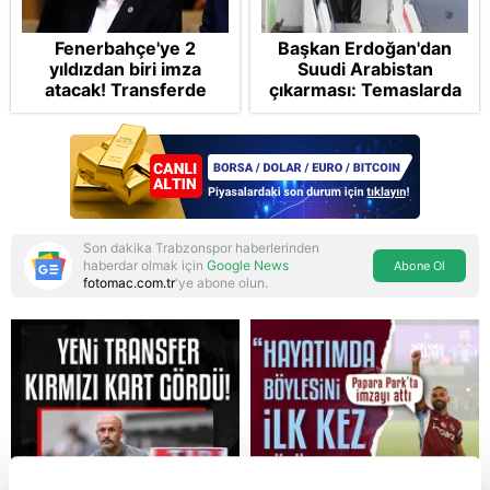
Fenerbahçe'ye 2
Başkan Erdoğan'dan
yıldızdan biri imza
Suudi Arabistan
atacak! Transferde
çıkarması: Temaslarda
golcü harekatı...
bulunacak
Son dakika Trabzonspor haberlerinden
haberdar olmak için
Google News
Abone Ol
fotomac.com.tr
'ye abone olun.
Reddet