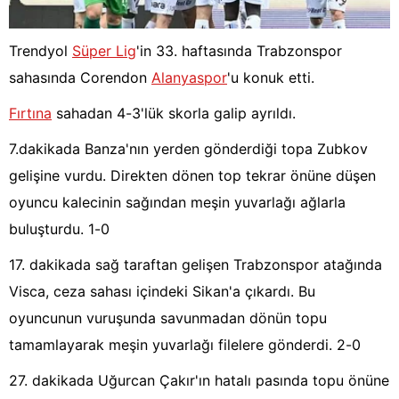
Trendyol
Süper Lig
'in 33. haftasında Trabzonspor
sahasında Corendon
Alanyaspor
'u konuk etti.
Fırtına
sahadan 4-3'lük skorla galip ayrıldı.
7.dakikada Banza'nın yerden gönderdiği topa Zubkov
gelişine vurdu. Direkten dönen top tekrar önüne düşen
oyuncu kalecinin sağından meşin yuvarlağı ağlarla
buluşturdu. 1-0
17. dakikada sağ taraftan gelişen Trabzonspor atağında
Visca, ceza sahası içindeki Sikan'a çıkardı. Bu
oyuncunun vuruşunda savunmadan dönün topu
tamamlayarak meşin yuvarlağı filelere gönderdi. 2-0
27. dakikada Uğurcan Çakır'ın hatalı pasında topu önüne