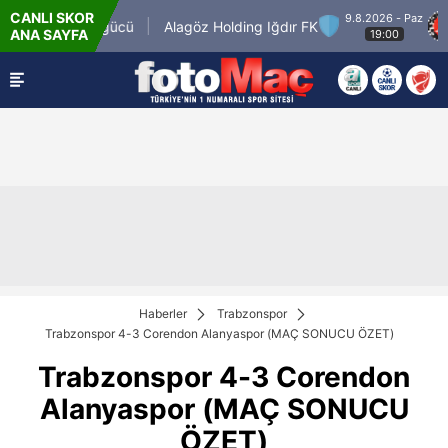
CANLI SKOR
9.8.2026 - Paz
Keçiörengücü
Alagöz Holding Iğdır FK
Mi
ANA SAYFA
19:00
Haberler
Trabzonspor
Trabzonspor 4-3 Corendon Alanyaspor (MAÇ SONUCU ÖZET)
Trabzonspor 4-3 Corendon
Alanyaspor (MAÇ SONUCU
ÖZET)