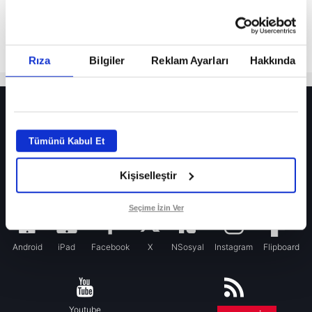
Rıza
Bilgiler
Reklam Ayarları
Hakkında
HER YERDE!
Fenerbahçe’de sürpriz ayrılık ihtimali! Devre arasında gelmişti
Tümünü Kabul Et
Fenerbahçe’nin yeni transferi Mason Greenwood için olay sözler!
Kişiselleştir
Galatasaray’da rota yeniden Thiago Almada!
iPhone
Seçime İzin Ver
Android
iPad
Facebook
X
NSosyal
Instagram
Flipboard
Youtube
RSS