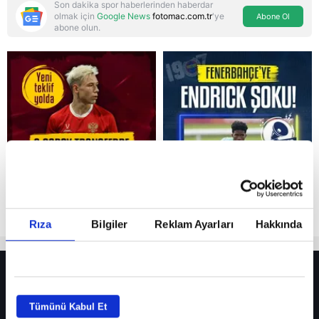
Son dakika spor haberlerinden haberdar
olmak için
Google News
fotomac.com.tr
'ye
Abone Ol
abone olun.
Reddet
Rıza
Bilgiler
Reklam Ayarları
Hakkında
HER YERDE!
Fenerbahçe’de sürpriz ayrılık ihtimali! Devre arasında gelmişti
Tümünü Kabul Et