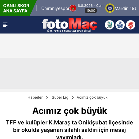
CANLI SKOR
8.8.2026 - Cum
İstanbulspor
Ümraniyespor
Mardin 1969 S
ANA SAYFA
19:00
Haberler
Süper Lig
Acımız çok büyük
Acımız çok büyük
TFF ve kulüpler K.Maraş'ta Onikişubat ilçesinde
bir okulda yaşanan silahlı saldırı için mesaj
yayımladı.