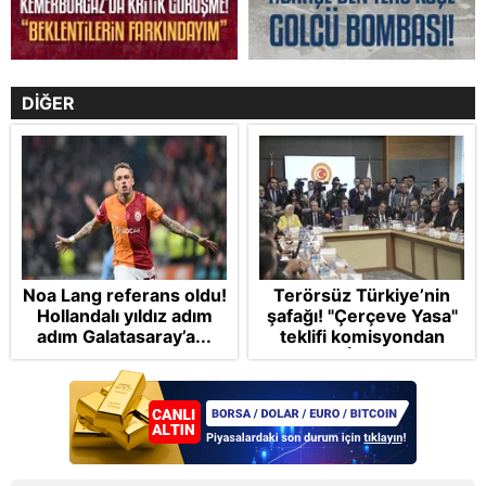
DİĞER
Noa Lang referans oldu!
Terörsüz Türkiye’nin
Hollandalı yıldız adım
şafağı! "Çerçeve Yasa"
adım Galatasaray’a...
teklifi komisyondan
geçti: İP ve Yeni
Parti'den provokasyon