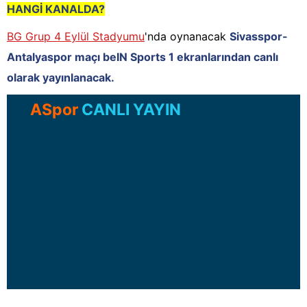
HANGİ KANALDA?
BG Grup 4 Eylül Stadyumu
'nda oynanacak
Sivasspor-
Antalyaspor maçı beIN Sports 1 ekranlarından canlı
olarak yayınlanacak.
ASpor
CANLI YAYIN