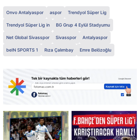
Onvo Antalyaspor
aspor
Trendyol Süper Lig
Trendyol Süper Lig in
BG Grup 4 Eylül Stadyumu
Net Global Sivasspor
Sivasspor
Antalyaspor
beIN SPORTS 1
Rıza Çalımbay
Emre Belözoğlu