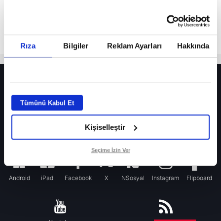
Rıza
Bilgiler
Reklam Ayarları
Hakkında
HER YERDE!
Fenerbahçe’de sürpriz ayrılık ihtimali! Devre arasında gelmişti
Tümünü Kabul Et
Fenerbahçe’nin yeni transferi Mason Greenwood için olay sözler!
Kişiselleştir
Galatasaray’da rota yeniden Thiago Almada!
iPhone
Seçime İzin Ver
Android
iPad
Facebook
X
NSosyal
Instagram
Flipboard