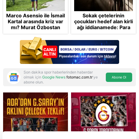
Marco Asensio ile İsmail
Sokak çetelerinin
Kartal arasında kriz var
çocukları hedef alan kirli
mı? Murat Özbostan
ağı iddianamede: Para
analiz etti: Egoları da
vaat ettiler oyunlardan
yönetmelisiniz
talimat verdiler
Son dakika spor haberlerinden haberdar
olmak için
Google News
fotomac.com.tr
'ye
Abone Ol
abone olun.
Reddet