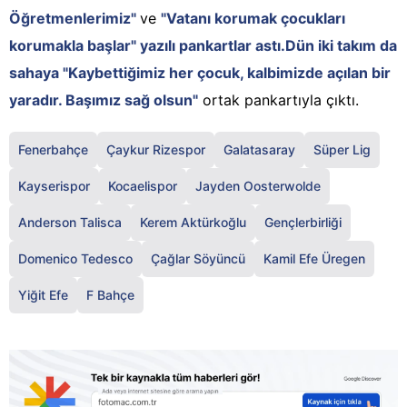
Öğretmenlerimiz"
ve
"Vatanı korumak çocukları
korumakla başlar" yazılı pankartlar astı.Dün iki takım da
sahaya "Kaybettiğimiz her çocuk, kalbimizde açılan bir
yaradır. Başımız sağ olsun"
ortak pankartıyla çıktı.
Fenerbahçe
Çaykur Rizespor
Galatasaray
Süper Lig
Kayserispor
Kocaelispor
Jayden Oosterwolde
Anderson Talisca
Kerem Aktürkoğlu
Gençlerbirliği
Domenico Tedesco
Çağlar Söyüncü
Kamil Efe Üregen
Yiğit Efe
F Bahçe