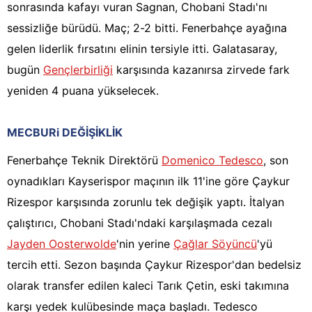
sonrasında kafayı vuran Sagnan, Chobani Stadı'nı
sessizliğe bürüdü. Maç; 2-2 bitti. Fenerbahçe ayağına
gelen liderlik fırsatını elinin tersiyle itti. Galatasaray,
bugün
Gençlerbirliği
karşısında kazanırsa zirvede fark
yeniden 4 puana yükselecek.
MECBURi DEĞİŞİKLİK
Fenerbahçe Teknik Direktörü
Domenico Tedesco
, son
oynadıkları Kayserispor maçının ilk 11'ine göre Çaykur
Rizespor karşısında zorunlu tek değişik yaptı. İtalyan
çalıştırıcı, Chobani Stadı'ndaki karşılaşmada cezalı
Jayden Oosterwolde
'nin yerine
Çağlar Söyüncü
'yü
tercih etti. Sezon başında Çaykur Rizespor'dan bedelsiz
olarak transfer edilen kaleci Tarık Çetin, eski takımına
karşı yedek kulübesinde maça başladı. Tedesco