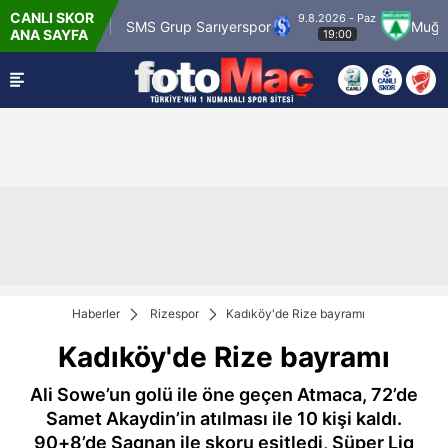
CANLI SKOR
9.8.2026 - Paz
Karagümrük
SMS Grup Sarıyerspor
Muğlaspor
ANA SAYFA
19:00
Haberler
Rizespor
Kadıköy'de Rize bayramı
Kadıköy'de Rize bayramı
Ali Sowe’un golü ile öne geçen Atmaca, 72’de
Samet Akaydin’in atılması ile 10 kişi kaldı.
90+8’de Sagnan ile skoru eşitledi, Süper Lig