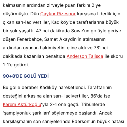
kalmasının ardından zirveyle puan farkını 2'ye
düşürmüştü. Dün
Çaykur Rizespor
karşısına liderlik için
çıkan sarı-lacivertliler, Kadıköy'de taraftarlarına büyük
bir şok yaşattı. 47'nci dakikada Sowe'un golüyle geriye
düşen Fenerbahçe, Samet Akaydin'in atılmasının
ardından oyunun hakimiyetini eline aldı ve 78'inci
dakikada kazanılan penaltıda
Anderson Talisca
ile skoru
1-1'e getirdi.
90+8'DE GOLÜ YEDİ
Bu golle beraber Kadıköy hareketlendi. Taraftarının
desteğini arkasına alan sarı- lacivertliler, 86'da ise
Kerem Aktürkoğlu
'yla 2-1 öne geçti. Tribünlerde
'şampiyonluk şarkıları' söylenmeye başlandı. Ancak
karşılaşmanın son saniyelerinde Ederson'un büyük hatası