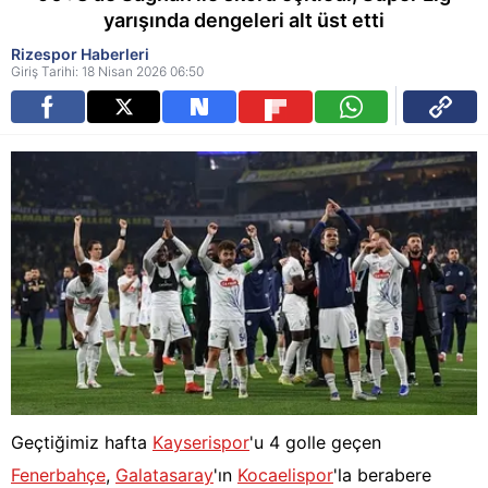
yarışında dengeleri alt üst etti
Rizespor Haberleri
Giriş Tarihi: 18 Nisan 2026 06:50
Geçtiğimiz hafta
Kayserispor
'u 4 golle geçen
Fenerbahçe
,
Galatasaray
'ın
Kocaelispor
'la berabere