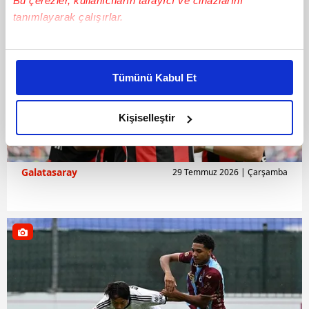
Bu çerezler, kullanıcıların tarayıcı ve cihazlarını
tanımlayarak çalışırlar.
Bu çerezlere izin vermeniz halinde sizlere özel
kişiselleştirilmiş reklamlar sunabilir, sayfalarımızda sizlere
Tümünü Kabul Et
daha iyi reklam deneyimi yaşatabiliriz. Bunu yaparken
amacımızın size daha iyi bir reklam deneyimi sunmak
olduğunu ve sizlere en iyi içerikleri sunabilmek adına
Kişiselleştir
elimizden gelen çabayı gösterdiğimizi ve bu noktada,
reklamların maliyetlerimizi karşılamak noktasında tek gelir
kalemimiz olduğunu sizlere hatırlatmak isteriz.
Galatasaray
29 Temmuz 2026 | Çarşamba
Her halükârda, kullanıcılar, bu çerezlere izin vermedikleri
takdirde, kullanıcılara hedefli reklamlar
gösterilmeyecektir."
Sizlere daha iyi bir hizmet sunabilmek için İnternet
Sitemizde kendimize ve üçüncü kişilere ait çerezler
kullanılmaktadır. Bu çerezler vasıtasıyla çeşitli kişisel