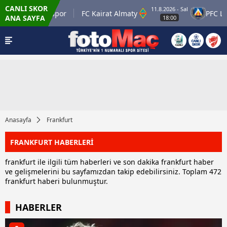
CANLI SKOR
11.8.2026 - Sal
man Petrolspor
FC Kairat Almaty
PFC Levski
ANA SAYFA
18:00
Anasayfa
Frankfurt
FRANKFURT HABERLERİ
frankfurt ile ilgili tüm haberleri ve son dakika frankfurt haber
ve gelişmelerini bu sayfamızdan takip edebilirsiniz. Toplam 472
frankfurt haberi bulunmuştur.
HABERLER