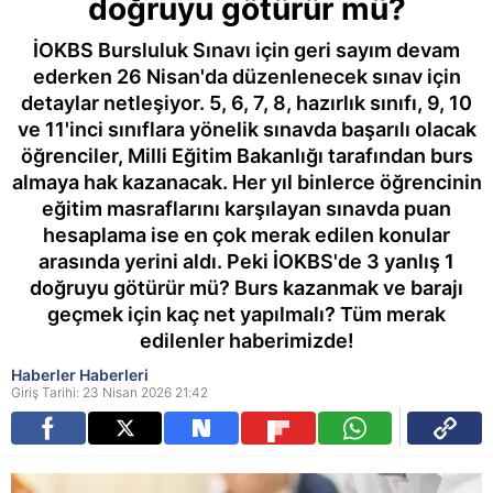
doğruyu götürür mü?
İOKBS Bursluluk Sınavı için geri sayım devam
ederken 26 Nisan'da düzenlenecek sınav için
detaylar netleşiyor. 5, 6, 7, 8, hazırlık sınıfı, 9, 10
ve 11'inci sınıflara yönelik sınavda başarılı olacak
öğrenciler, Milli Eğitim Bakanlığı tarafından burs
almaya hak kazanacak. Her yıl binlerce öğrencinin
eğitim masraflarını karşılayan sınavda puan
hesaplama ise en çok merak edilen konular
arasında yerini aldı. Peki İOKBS'de 3 yanlış 1
doğruyu götürür mü? Burs kazanmak ve barajı
geçmek için kaç net yapılmalı? Tüm merak
edilenler haberimizde!
Haberler Haberleri
Giriş Tarihi: 23 Nisan 2026 21:42