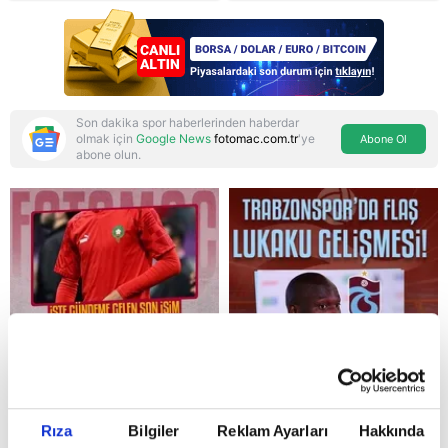
itirafı! "Konuşmuyoruz"
Son dakika spor haberlerinden haberdar
olmak için
Google News
fotomac.com.tr
'ye
Abone Ol
abone olun.
Reddet
Rıza
Bilgiler
Reklam Ayarları
Hakkında