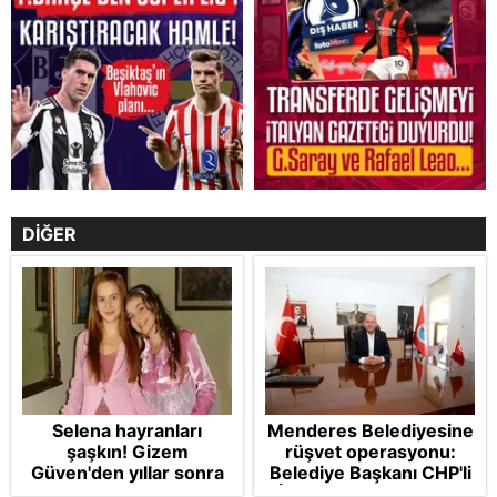
DİĞER
Selena hayranları
Menderes Belediyesine
şaşkın! Gizem
rüşvet operasyonu:
Güven'den yıllar sonra
Belediye Başkanı CHP'li
gelen Cansu Demirci
İlkay Çiçek tutuklandı