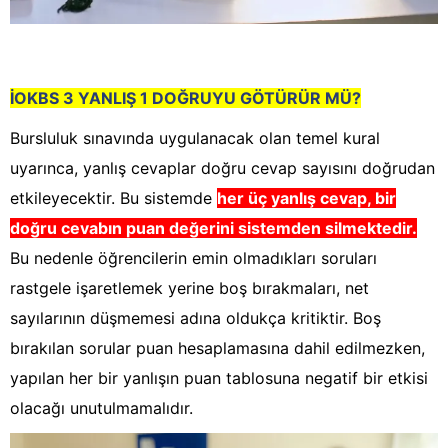
İOKBS 3 YANLIŞ 1 DOĞRUYU GÖTÜRÜR MÜ?
Bursluluk sınavında uygulanacak olan temel kural
uyarınca, yanlış cevaplar doğru cevap sayısını doğrudan
etkileyecektir. Bu sistemde
her üç yanlış cevap, bir
doğru cevabın puan değerini sistemden silmektedir.
Bu nedenle öğrencilerin emin olmadıkları soruları
rastgele işaretlemek yerine boş bırakmaları, net
sayılarının düşmemesi adına oldukça kritiktir. Boş
bırakılan sorular puan hesaplamasına dahil edilmezken,
yapılan her bir yanlışın puan tablosuna negatif bir etkisi
olacağı unutulmamalıdır.