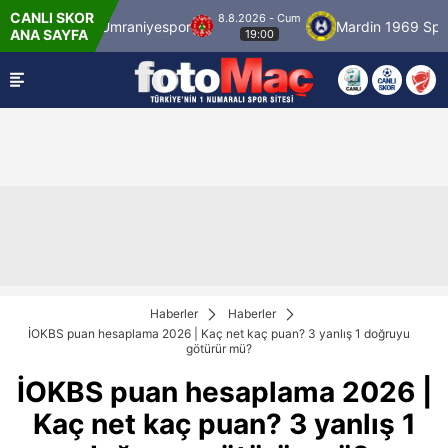
CANLI SKOR
8.8.2026 - Cum
lspor
Ümraniyespor
Mardin 1969 Spor
ANA SAYFA
19:00
Haberler
Haberler
İOKBS puan hesaplama 2026 | Kaç net kaç puan? 3 yanlış 1 doğruyu
götürür mü?
İOKBS puan hesaplama 2026 |
Kaç net kaç puan? 3 yanlış 1