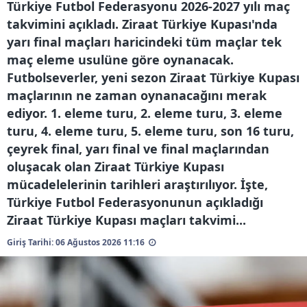
Türkiye Futbol Federasyonu 2026-2027 yılı maç
takvimini açıkladı. Ziraat Türkiye Kupası'nda
6698 sayılı Kişisel Verilerin Korunması Kanunu uyarınca
yarı final maçları haricindeki tüm maçlar tek
hazırlanmış Aydınlatma Metnimizi okumak ve sitemizde
maç eleme usulüne göre oynanacak.
ilgili mevzuata uygun olarak kullanılan çerezlerle ilgili bilgi
Futbolseverler, yeni sezon Ziraat Türkiye Kupası
almak için lütfen
tıklayınız
.
maçlarının ne zaman oynanacağını merak
ediyor. 1. eleme turu, 2. eleme turu, 3. eleme
turu, 4. eleme turu, 5. eleme turu, son 16 turu,
çeyrek final, yarı final ve final maçlarından
oluşacak olan Ziraat Türkiye Kupası
mücadelelerinin tarihleri araştırılıyor. İşte,
Türkiye Futbol Federasyonunun açıkladığı
Ziraat Türkiye Kupası maçları takvimi...
Giriş Tarihi: 06 Ağustos 2026 11:16