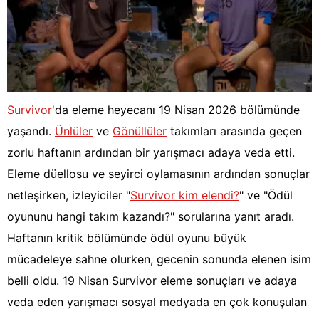
Survivor
'da eleme heyecanı 19 Nisan 2026 bölümünde
yaşandı.
Ünlüler
ve
Gönüllüler
takımları arasında geçen
zorlu haftanın ardından bir yarışmacı adaya veda etti.
Eleme düellosu ve seyirci oylamasının ardından sonuçlar
netleşirken, izleyiciler "
Survivor kim elendi?
" ve "Ödül
oyununu hangi takım kazandı?" sorularına yanıt aradı.
Haftanın kritik bölümünde ödül oyunu büyük
mücadeleye sahne olurken, gecenin sonunda elenen isim
belli oldu. 19 Nisan Survivor eleme sonuçları ve adaya
veda eden yarışmacı sosyal medyada en çok konuşulan