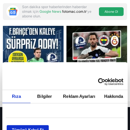
Son dakika spor haberlerinden haberdar
olmak için
Google News
fotomac.com.tr
'ye
Abone Ol
abone olun.
Reddet
Rıza
Bilgiler
Reklam Ayarları
Hakkında
HER YERDE!
Fenerbahçe’de sürpriz ayrılık ihtimali! Devre arasında gelmişti
Tümünü Kabul Et