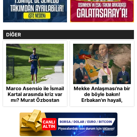
DİĞER
Marco Asensio ile İsmail
Mekke Anlaşması'na bir
Kartal arasında kriz var
de böyle bakın!
mı? Murat Özbostan
Erbakan'ın hayali,
analiz etti: Egoları da
Cumhur'un vizyonu:
yönetmelisiniz
İslam NATO'suna
Başkan Erdoğan mührü