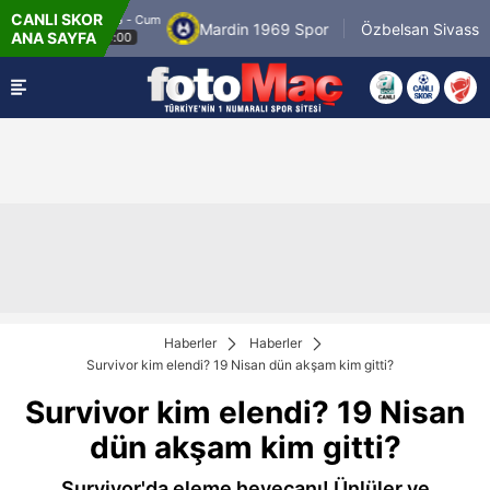
CANLI SKOR
8.8.2026 - Cum
r
Mardin 1969 Spor
Özbelsan Sivasspor
ANA SAYFA
19:00
Haberler
Haberler
Survivor kim elendi? 19 Nisan dün akşam kim gitti?
Survivor kim elendi? 19 Nisan
dün akşam kim gitti?
Survivor'da eleme heyecanı! Ünlüler ve