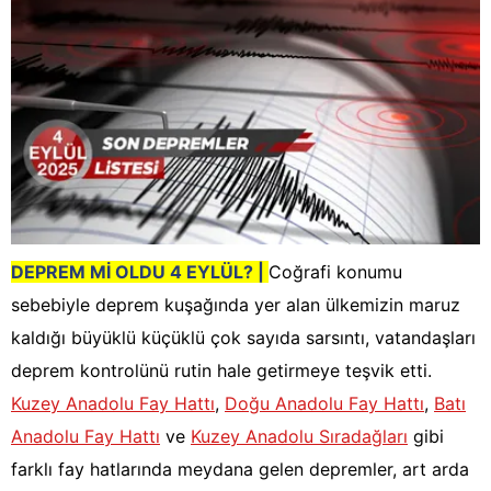
DEPREM Mİ OLDU 4 EYLÜL?
|
Coğrafi konumu
sebebiyle deprem kuşağında yer alan ülkemizin maruz
kaldığı büyüklü küçüklü çok sayıda sarsıntı, vatandaşları
deprem kontrolünü rutin hale getirmeye teşvik etti.
Kuzey Anadolu Fay Hattı
,
Doğu Anadolu Fay Hattı
,
Batı
Anadolu Fay Hattı
ve
Kuzey Anadolu Sıradağları
gibi
farklı fay hatlarında meydana gelen depremler, art arda