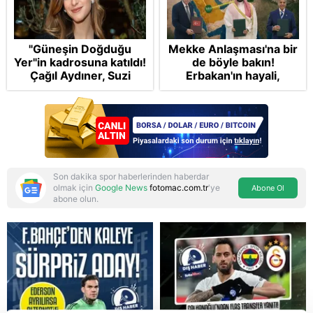
"Güneşin Doğduğu
Mekke Anlaşması'na bir
Yer"in kadrosuna katıldı!
de böyle bakın!
Çağıl Aydıner, Suzi
Erbakan'ın hayali,
karakteriyle geliyor
Cumhur'un vizyonu:
İslam NATO'suna
Başkan Erdoğan mührü
Son dakika spor haberlerinden haberdar
olmak için
Google News
fotomac.com.tr
'ye
Abone Ol
abone olun.
Reddet