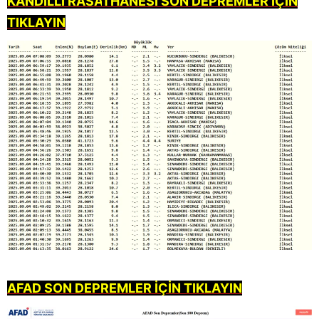
KANDİ
LLİ RA
S
A
T
HAN
ESİ SON DEPREMLER İÇİN
TIKLAYIN
AFAD S
O
N D
EPREMLER İÇİN TIKLAYIN