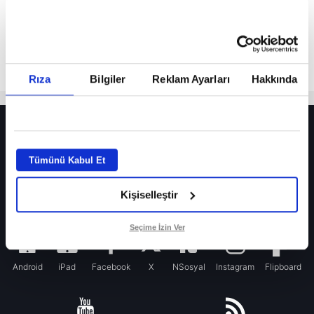
Rıza
Bilgiler
Reklam Ayarları
Hakkında
HER YERDE!
Fenerbahçe’de sürpriz ayrılık ihtimali! Devre arasında gelmişti
Tümünü Kabul Et
Fenerbahçe’nin yeni transferi Mason Greenwood için olay sözler!
Kişiselleştir
Galatasaray’da rota yeniden Thiago Almada!
iPhone
Seçime İzin Ver
Android
iPad
Facebook
X
NSosyal
Instagram
Flipboard