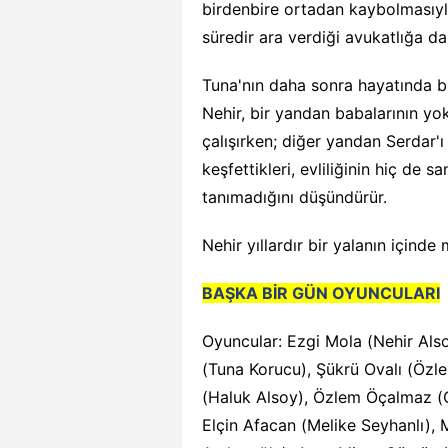
birdenbire ortadan kaybolmasıyla 
süredir ara verdiği avukatlığa da
Tuna'nın daha sonra hayatında b
Nehir, bir yandan babalarının yok
çalışırken; diğer yandan Serdar'
keşfettikleri, evliliğinin hiç de s
tanımadığını düşündürür.
Nehir yıllardır bir yalanın içinde 
BAŞKA BİR GÜN OYUNCULARI
Oyuncular: Ezgi Mola (Nehir Als
(Tuna Korucu), Şükrü Ovalı (Özle
(Haluk Alsoy), Özlem Öçalmaz (
Elçin Afacan (Melike Seyhanlı), 