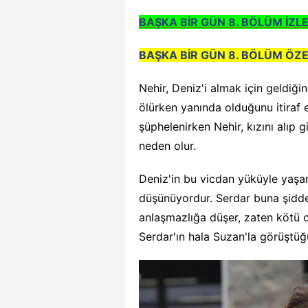
BAŞKA BİR GÜN 8. BÖLÜM İZLE
BAŞKA BİR GÜN 8. BÖLÜM ÖZE
Nehir, Deniz'i almak için geldiğ
ölürken yanında olduğunu itiraf 
şüphelenirken Nehir, kızını alıp
neden olur.
Deniz'in bu vicdan yüküyle yaşam
düşünüyordur. Serdar buna şiddet
anlaşmazlığa düşer, zaten kötü ol
Serdar'ın hala Suzan'la görüştüğ