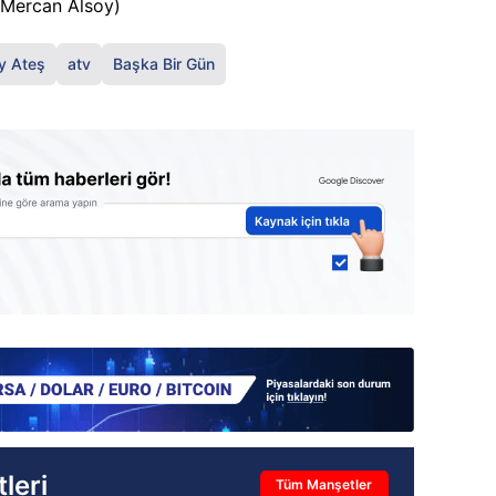
(Mercan Alsoy)
y Ateş
atv
Başka Bir Gün
leri
Tüm Manşetler