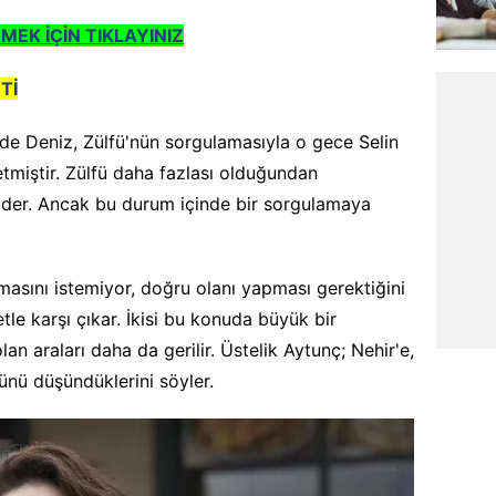
MEK İÇİN TIKLAYINIZ
Tİ
inde Deniz, Zülfü'nün sorgulamasıyla o gece Selin
etmiştir. Zülfü daha fazlası olduğundan
 gider. Ancak bu durum içinde bir sorgulamaya
asını istemiyor, doğru olanı yapması gerektiğini
le karşı çıkar. İkisi bu konuda büyük bir
an araları daha da gerilir. Üstelik Aytunç; Nehir'e,
ünü düşündüklerini söyler.