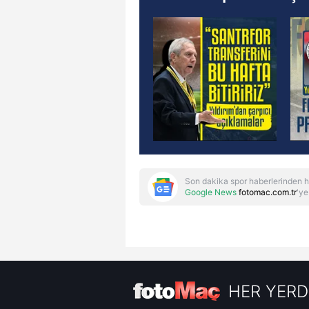
Son dakika spor haberlerinden h
Google News
fotomac.com.tr
'ye
HER YERD