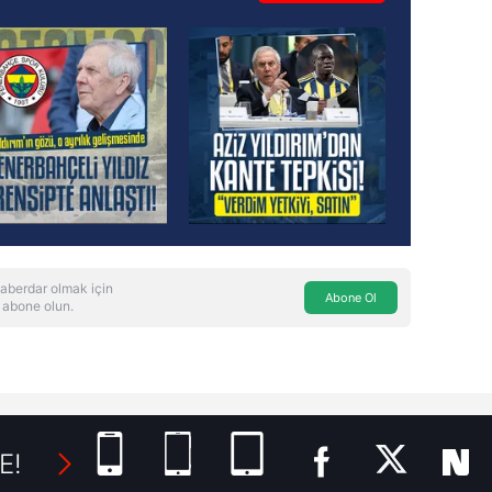
aberdar olmak için
Abone Ol
 abone olun.
E!