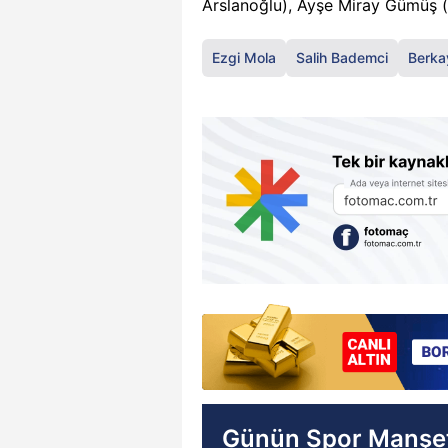
Arslanoğlu), Ayşe Miray Gümüş 
Ezgi Mola
Salih Bademci
Berka
Günün Spor Manşet