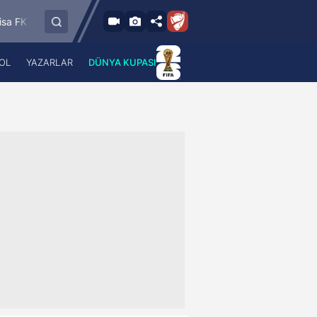
8.8.2026 - Cum
Bandırmaspor
İstanbulspor
Ümraniyespor
17:00
OL
YAZARLAR
DÜNYA KUPASI
 Haber
A Haber Radyo
 Spor
A Spor Radyo
TV
A News Radio
2TV
Radyo Turkuvaz
para
Turkuvaz Romantik
Turkuvaz Efsane
Vav Tv
Radyo Soft
Radyo Energy
Turkuvaz Anadolu