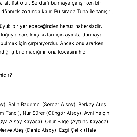
alt üst olur. Serdar'ı bulmaya çalışırken bir
 dönmek zorunda kalır. Bu sırada Tuna ile tanışır.
üyük bir yer edeceğinden henüz habersizdir.
luğuyla sarsılmış kızları için ayakta durmaya
ı bulmak için çırpınıyordur. Ancak onu ararken
andığı gibi olmadığını, ona kocasını hiç
midir?
oy), Salih Bademci (Serdar Alsoy), Berkay Ateş
m Tancı), Nur Sürer (Güngör Alsoy), Avni Yalçın
Oya Alsoy Kayaca), Onur Bilge (Aytunç Kayaca),
Merve Ateş (Deniz Alsoy), Ezgi Çelik (Hale