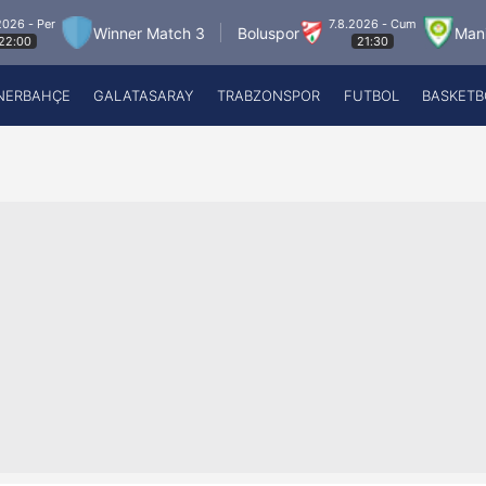
7.8.2026 - Cum
Winner Match 3
Boluspor
Manisa FK
21:30
NERBAHÇE
GALATASARAY
TRABZONSPOR
FUTBOL
BASKETB
Beşiktaş
A
Fenerbahçe
A
Galatasaray
A
Trabzonspor
A
Futbol
A
Basketbol
Ziraat Türkiye Kupası
DİZİ
Diğer Sporlar