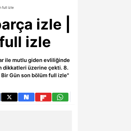
full izle
arça izle |
ull izle
r ile mutlu giden evliliğinde
dikkatleri üzerine çekti. 8.
Bir Gün son bölüm full izle"