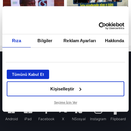
Rıza
Bilgiler
Reklam Ayarları
Hakkında
HER YERDE!
Fenerbahçe’de sürpriz ayrılık ihtimali! Devre arasında gelmişti
Tümünü Kabul Et
Fenerbahçe’nin yeni transferi Mason Greenwood için olay sözler!
Kişiselleştir
Galatasaray’da rota yeniden Thiago Almada!
iPhone
Seçime İzin Ver
Android
iPad
Facebook
X
NSosyal
Instagram
Flipboard