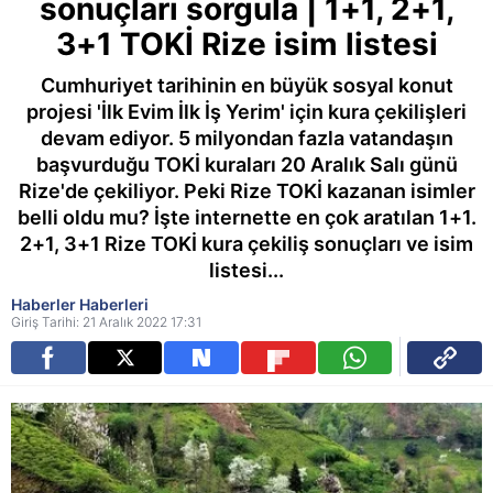
sonuçları sorgula | 1+1, 2+1,
3+1 TOKİ Rize isim listesi
Cumhuriyet tarihinin en büyük sosyal konut
projesi 'İlk Evim İlk İş Yerim' için kura çekilişleri
devam ediyor. 5 milyondan fazla vatandaşın
başvurduğu TOKİ kuraları 20 Aralık Salı günü
Rize'de çekiliyor. Peki Rize TOKİ kazanan isimler
belli oldu mu? İşte internette en çok aratılan 1+1.
2+1, 3+1 Rize TOKİ kura çekiliş sonuçları ve isim
listesi...
Haberler Haberleri
Giriş Tarihi: 21 Aralık 2022 17:31