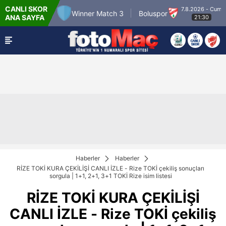
CANLI SKOR
6.8.2026 - Per
7.8.2026 - Cum
Winner Match 3
Boluspor
ANA SAYFA
22:00
21:30
Haberler
Haberler
RİZE TOKİ KURA ÇEKİLİŞİ CANLI İZLE - Rize TOKİ çekiliş sonuçları
sorgula | 1+1, 2+1, 3+1 TOKİ Rize isim listesi
RİZE TOKİ KURA ÇEKİLİŞİ
CANLI İZLE - Rize TOKİ çekiliş