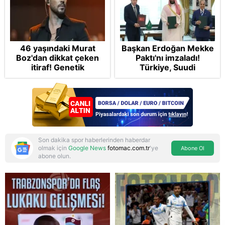
46 yaşındaki Murat
Başkan Erdoğan Mekke
Boz'dan dikkat çeken
Paktı'nı imzaladı!
itiraf! Genetik
Türkiye, Suudi
korkusunu açıkladı
Arabistan ve
Pakistan'dan stratejik
güvenlik adımı:
Anlaşmanın tüm
detayları
Son dakika spor haberlerinden haberdar
olmak için
Google News
fotomac.com.tr
'ye
Abone Ol
abone olun.
Reddet