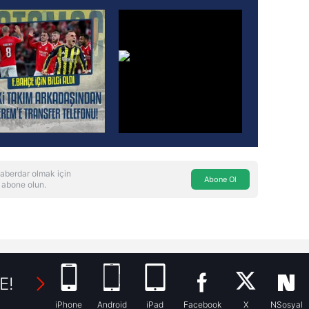
aberdar olmak için
Abone Ol
 abone olun.
E!
iPhone
Android
iPad
Facebook
X
NSosyal