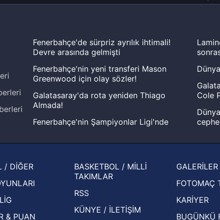
Fenerbahçe'de sürpriz ayrılık ihtimali!
Lamin
Devre arasında gelmişti
sonras
Fenerbahçe'nin yeni transferi Mason
Dünya
eri
Greenwood için olay sözler!
Galata
erleri
Galatasaray'da rota yeniden Thiago
Cole P
Almada!
berleri
Dünya 
Fenerbahçe'nin Şampiyonlar Ligi'nde
cephe
muhtemel rakibi belli oldu! Gornik
2026 
Zabrze'yi elerlerse...
şampi
İspanya-Arjantin finalinin ardından dış
Herna
 / DİĞER
BASKETBOL / MİLLİ
GALERİLER
basından gündem olan manşetler!
ekiple
TAKIMLAR
OYUNLARI
FOTOMAÇ 
Beşiktaş'ın UEFA Avrupa Ligi'nde 3. Ön
oldu
RSS
Eleme Turu muhtemel rakipleri belli oldu!
LİG
KARİYER
KÜNYE / İLETİŞİM
R & PUAN
BUGÜNKÜ 