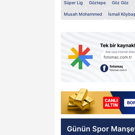
Süper Lig
Göztepe
Göz Göz
Musah Mohammed
İsmail Köybaş
Günün Spor Manşet