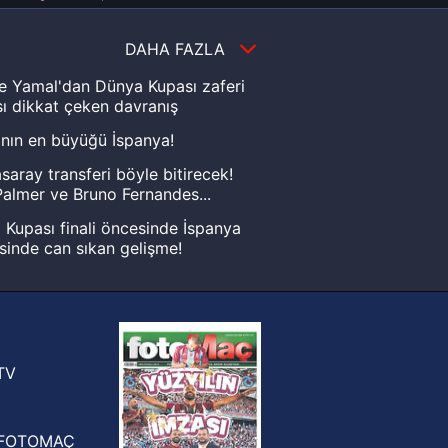
DAHA FAZLA
e Yamal'dan Dünya Kupası zaferi
ı dikkat çeken davranış
nın en büyüğü İspanya!
saray transferi böyle bitirecek!
almer ve Bruno Fernandes...
Kupası finali öncesinde İspanya
sinde can sıkan gelişme!
FIFA Dünya Kupası'nı kazanana
yonluk yüzüğü verilecek
n Crespo, Meksika Ligi
rinden Atlas'ın yeni teknik direktörü
TV
FOTOMAÇ