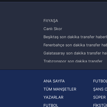
FitYAŞA
Canlı Skor
Beşiktaş son dakika transfer haberl
Fenerbahçe son dakika transfer hab
Galatasaray son dakika transfer ha
Trabzonspor son dakika transfer
haberleri
Trendyol Süper Lig haberleri
ANA SAYFA
FUTBOL
Ziraat Türkiye Kupası haberleri
TÜM MANŞETLER
ŞANS 
UEFA Şampiyonlar Ligi haberleri
YAZARLAR
SÜPER 
UEFA Avrupa Ligi haberleri
FUTBOL
FİKSTÜ
UEFA Konferans Ligi haberleri