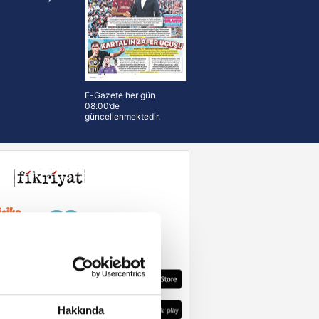
E-Gazete her gün
08:00’de
güncellenmektedir.
Hakkında