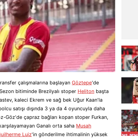
transfer çalışmalarına başlayan
Göztepe
'de
. Sezon bitiminde Brezilyalı stoper
Heliton
başta
astev, kaleci Ekrem ve sağ bek Uğur Kaan'la
tbolcu satışı dışında 3 ya da 4 oyuncuyla daha
Göz-Göz'de çapraz bağları kopan stoper Furkan,
i karşılayamayan Ganalı orta saha
Musah
uilherme Luiz
'in gönderilme ihtimalinin yüksek