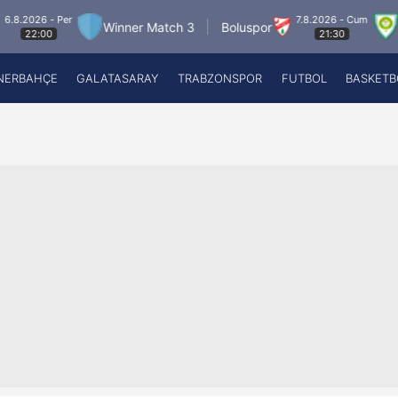
- Per
7.8.2026 - Cum
Winner Match 3
Boluspor
Manisa 
0
21:30
NERBAHÇE
GALATASARAY
TRABZONSPOR
FUTBOL
BASKETB
Beşiktaş
A
Fenerbahçe
A
Galatasaray
A
Trabzonspor
A
Futbol
A
Basketbol
Ziraat Türkiye Kupası
DİZİ
Diğer Sporlar