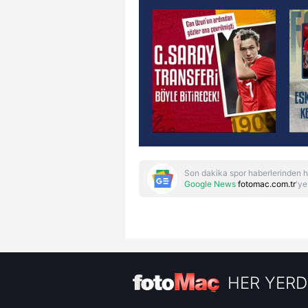
Son dakika spor haberlerinden h
Google News
fotomac.com.tr
'ye
HER YERD