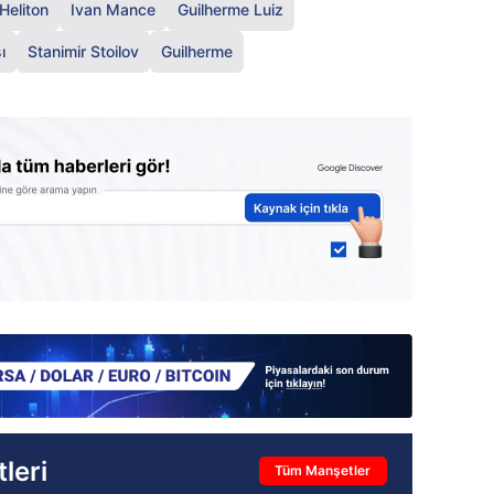
Heliton
Ivan Mance
Guilherme Luiz
ı
Stanimir Stoilov
Guilherme
leri
Tüm Manşetler