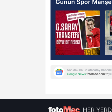
Günün Spor Manşet
Son dakika Galatasaray haberle
Google News
fotomac.com.tr
'ye
HER YERD