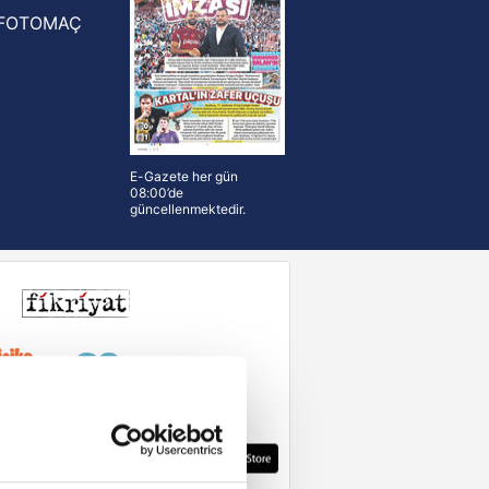
FOTOMAÇ
E-Gazete her gün
08:00’de
güncellenmektedir.