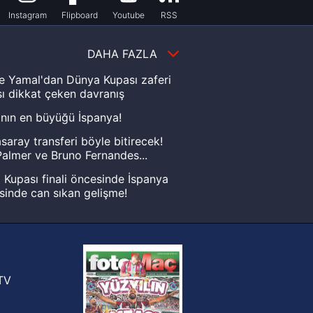
Instagram
Flipboard
Youtube
RSS
DAHA FAZLA
e Yamal'dan Dünya Kupası zaferi
ı dikkat çeken davranış
nın en büyüğü İspanya!
saray transferi böyle bitirecek!
almer ve Bruno Fernandes...
Kupası finali öncesinde İspanya
sinde can sıkan gelişme!
FIFA Dünya Kupası'nı kazanana
yonluk yüzüğü verilecek
n Crespo, Meksika Ligi
rinden Atlas'ın yeni teknik direktörü
TV