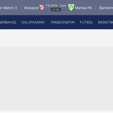
7.8.2026 - Cum
 3
Boluspor
Manisa FK
Bandırmaspor
21:30
NERBAHÇE
GALATASARAY
TRABZONSPOR
FUTBOL
BASKETB
Beşiktaş
A
Fenerbahçe
A
Galatasaray
A
Trabzonspor
A
Futbol
A
Basketbol
Ziraat Türkiye Kupası
DİZİ
Diğer Sporlar