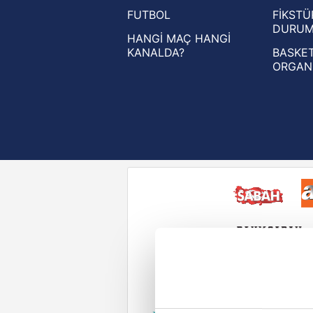
FUTBOL
FİKSTÜ
UEFA Konferans Ligi haberleri
DURU
HANGİ MAÇ HANGİ
KANALDA?
BASKET
ORGAN
Reddet