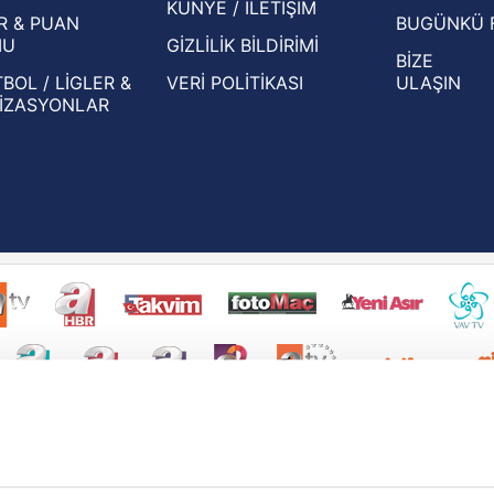
KÜNYE / İLETİŞİM
R & PUAN
BUGÜNKÜ 
MU
GİZLİLİK BİLDİRİMİ
BİZE
BOL / LİGLER &
VERİ POLİTİKASI
ULAŞIN
İZASYONLAR