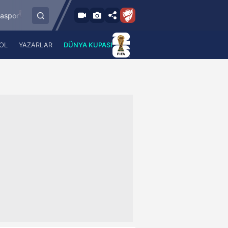
8.8.2026 - Cum
8.8.2026 - Cum
İstanbulspor
Ümraniyespor
17:00
19:00
OL
YAZARLAR
DÜNYA KUPASI
 Haber
A Haber Radyo
 Spor
A Spor Radyo
TV
A News Radio
2TV
Radyo Turkuvaz
para
Turkuvaz Romantik
Turkuvaz Efsane
Vav Tv
Radyo Soft
Radyo Energy
Turkuvaz Anadolu