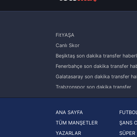
FitYAŞA
Canlı Skor
Beşiktaş son dakika transfer haberl
Fenerbahçe son dakika transfer hab
Galatasaray son dakika transfer ha
Trabzonspor son dakika transfer
haberleri
Trendyol Süper Lig haberleri
ANA SAYFA
FUTBOL
Ziraat Türkiye Kupası haberleri
TÜM MANŞETLER
ŞANS 
UEFA Şampiyonlar Ligi haberleri
YAZARLAR
SÜPER 
UEFA Avrupa Ligi haberleri