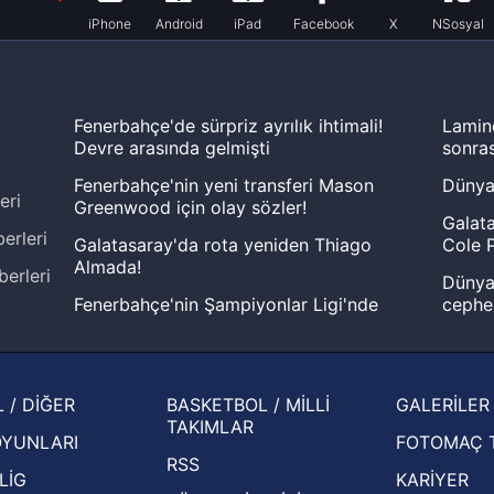
iPhone
Android
iPad
Facebook
X
NSosyal
Fenerbahçe'de sürpriz ayrılık ihtimali!
Lamin
Devre arasında gelmişti
sonras
Fenerbahçe'nin yeni transferi Mason
Dünya
eri
Greenwood için olay sözler!
Galata
erleri
Galatasaray'da rota yeniden Thiago
Cole P
Almada!
berleri
Dünya 
Fenerbahçe'nin Şampiyonlar Ligi'nde
cephe
muhtemel rakibi belli oldu! Gornik
2026 
Zabrze'yi elerlerse...
şampi
İspanya-Arjantin finalinin ardından dış
Herna
 / DİĞER
BASKETBOL / MİLLİ
GALERİLER
basından gündem olan manşetler!
ekiple
TAKIMLAR
OYUNLARI
FOTOMAÇ 
Beşiktaş'ın UEFA Avrupa Ligi'nde 3. Ön
oldu
RSS
Eleme Turu muhtemel rakipleri belli oldu!
LİG
KARİYER