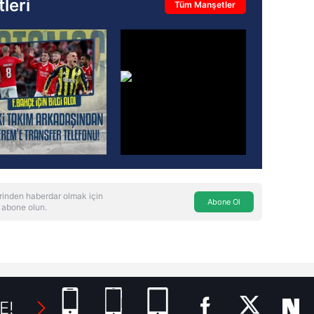
leri
Tüm Manşetler
rinden haberdar olmak için
Abone Ol
 abone olun.
E!