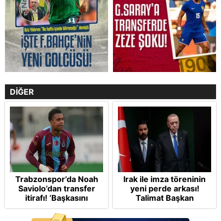
DİĞER
Trabzonspor’da Noah
Irak ile imza töreninin
Saviolo’dan transfer
yeni perde arkası!
itirafı! ‘Başkasını
Talimat Başkan
izlemeye geldi’
Erdoğan'dan: Çekin iki
sandalye, imzalayın