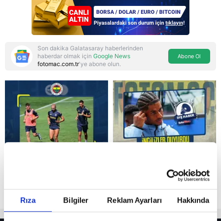
Son dakika Galatasaray haberlerinden
haberdar olmak için
Google News
Abone Ol
fotomac.com.tr
'ye abone olun.
Reddet
Rıza
Bilgiler
Reklam Ayarları
Hakkında