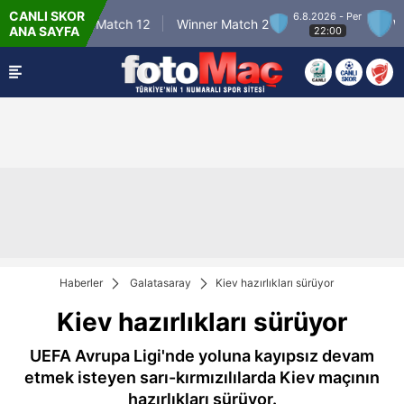
CANLI SKOR
6.8.2026 - Per
Winner Match 12
Winner Match 2
Winn
ANA SAYFA
22:00
Haberler
Galatasaray
Kiev hazırlıkları sürüyor
Kiev hazırlıkları sürüyor
UEFA Avrupa Ligi'nde yoluna kayıpsız devam
etmek isteyen sarı-kırmızılılarda Kiev maçının
hazırlıkları sürüyor.