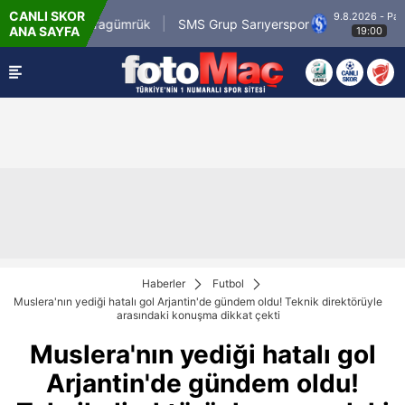
CANLI SKOR
9.8.2026 - Paz
li.com.tr Karagümrük
SMS Grup Sarıyerspor
ANA SAYFA
19:00
Haberler
Futbol
Muslera'nın yediği hatalı gol Arjantin'de gündem oldu! Teknik direktörüyle
arasındaki konuşma dikkat çekti
Muslera'nın yediği hatalı gol
Arjantin'de gündem oldu!