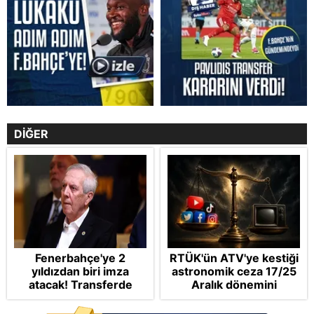
DİĞER
Fenerbahçe'ye 2
RTÜK'ün ATV'ye kestiği
yıldızdan biri imza
astronomik ceza 17/25
atacak! Transferde
Aralık dönemini
golcü harekatı...
anımsattı! Milli yayınlara
"yaptırım" kıskacı: