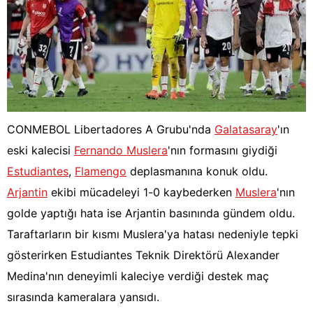
CONMEBOL Libertadores A Grubu'nda
Galatasaray
'ın
eski kalecisi
Fernando Muslera
'nın formasını giydiği
Estudiantes
,
Flamengo
deplasmanına konuk oldu.
Arjantin
ekibi mücadeleyi 1-0 kaybederken
Muslera
'nın
golde yaptığı hata ise Arjantin basınında gündem oldu.
Taraftarların bir kısmı Muslera'ya hatası nedeniyle tepki
gösterirken Estudiantes Teknik Direktörü Alexander
Medina'nın deneyimli kaleciye verdiği destek maç
sırasında kameralara yansıdı.