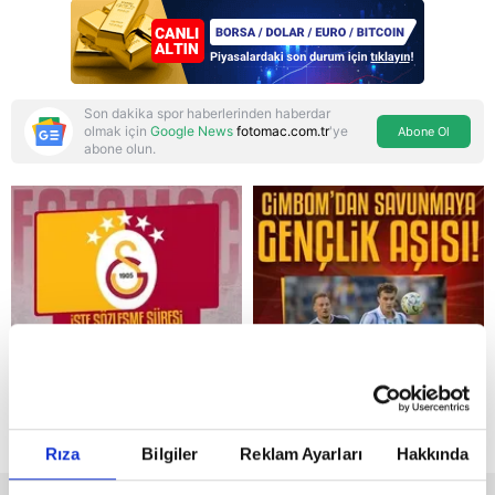
Turkuvaz Medya neden
hedefte?
Son dakika spor haberlerinden haberdar
olmak için
Google News
fotomac.com.tr
'ye
Abone Ol
abone olun.
Reddet
Rıza
Bilgiler
Reklam Ayarları
Hakkında