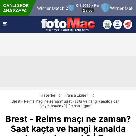
CANLI SKOR
6.8.2026 - Per
r Match 12
Winner Match 2
Winner Match 3
ANA SAYFA
22:00
Haberler
Fransa Ligue 1
Brest - Reims maçı ne zaman? Saat kaçta ve hangi kanalda canlı
yayınlanacak? | Fransa Ligue 1
Brest - Reims maçı ne zaman?
Saat kaçta ve hangi kanalda