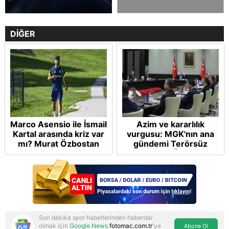
DİĞER
Marco Asensio ile İsmail
Azim ve kararlılık
Kartal arasında kriz var
vurgusu: MGK'nın ana
mı? Murat Özbostan
gündemi Terörsüz
analiz etti: Egoları da
Türkiye! FETÖ tamamen
yönetmelisiniz
bertaraf edilecek
Son dakika spor haberlerinden haberdar
olmak için
Google News
fotomac.com.tr
'ye
Abone Ol