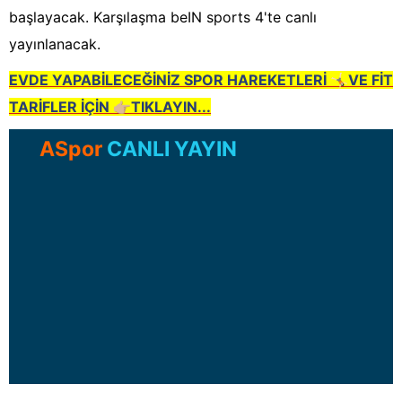
başlayacak. Karşılaşma beIN sports 4'te canlı
yayınlanacak.
EVDE YAPABİLECEĞİNİZ SPOR HAREKETLERİ 🤸🏻VE FİT
TARİFLER İÇİN 👉🏼TIKLAYIN...
ASpor
CANLI YAYIN