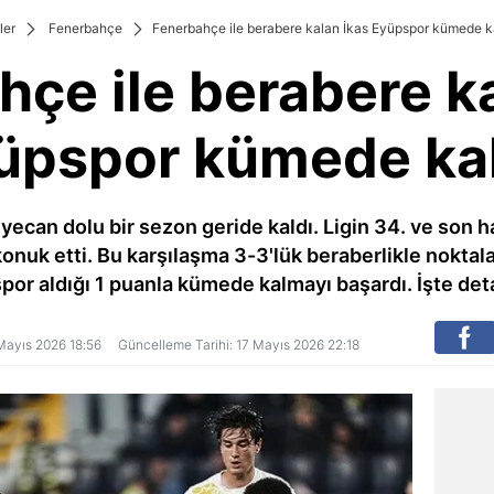
ler
Fenerbahçe
Fenerbahçe ile berabere kalan İkas Eyüpspor kümede ka
çe ile berabere k
üpspor kümede kal
yecan dolu bir sezon geride kaldı. Ligin 34. ve son
onuk etti. Bu karşılaşma 3-3'lük beraberlikle noktal
or aldığı 1 puanla kümede kalmayı başardı. İşte deta
7 Mayıs 2026 18:56
Güncelleme Tarihi: 17 Mayıs 2026 22:18