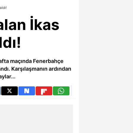
ldı!
alan İkas
dı!
 hafta maçında Fenerbahçe
andı. Karşılaşmanın ardından
ylar...