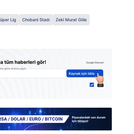
üper Lig
Chobani Stadı
Zeki Murat Göle