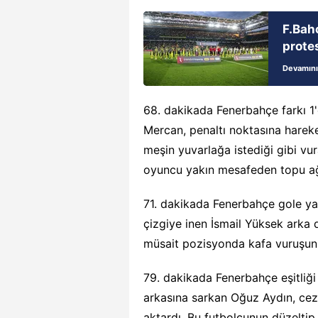
F.Bahç
prote
Devamını
68. dakikada Fenerbahçe farkı 1'
Mercan, penaltı noktasına hareke
meşin yuvarlağa istediği gibi vur
oyuncu yakın mesafeden topu ağl
71. dakikada Fenerbahçe gole ya
çizgiye inen İsmail Yüksek arka 
müsait pozisyonda kafa vuruşunu 
79. dakikada Fenerbahçe eşitliğ
arkasına sarkan Oğuz Aydın, cez
aktardı. Bu futbolcunun düzelti