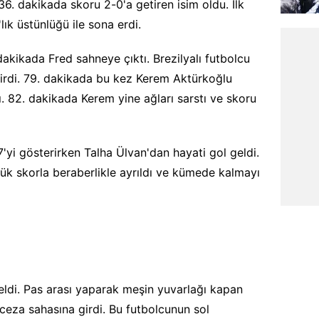
. dakikada skoru 2-0'a getiren isim oldu. İlk
lık üstünlüğü ile sona erdi.
dakikada Fred sahneye çıktı. Brezilyalı futbolcu
etirdi. 79. dakikada bu kez Kerem Aktürkoğlu
ı. 82. dakikada Kerem yine ağları sarstı ve skoru
'yi gösterirken Talha Ülvan'dan hayati gol geldi.
ük skorla beraberlikle ayrıldı ve kümede kalmayı
eldi. Pas arası yaparak meşin yuvarlağı kapan
 ceza sahasına girdi. Bu futbolcunun sol