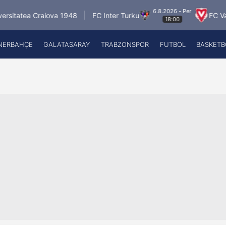
6.8.2026 - Per
 Craiova 1948
FC Inter Turku
FC Vaduz
J
18:00
NERBAHÇE
GALATASARAY
TRABZONSPOR
FUTBOL
BASKETB
Beşiktaş
A
Fenerbahçe
A
Galatasaray
A
Trabzonspor
A
Futbol
A
Basketbol
Ziraat Türkiye Kupası
DİZİ
Diğer Sporlar