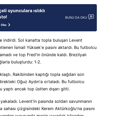
eli oyunculara ıslıklı
sto!
BUNU DA OKU
 Oku
e indirdi. Sol kanatta topla buluşan Levent
tlenen İsmail Yüksek'e pasını aktardı. Bu futbolcu
amadı ve top Fred'in önünde kaldı. Brezilyalı
arla buluşturdu: 1-2.
klaştı. Rakibinden kaptığı topla sağdan son
direkteki Oğuz Aydın'a ortaladı. Bu futbolcu
yaptı ancak top üstten dışarı gitti.
i yakaladı. Levent'in pasında soldan savunmanın
a sahası çizgisindeki Kerem Aktürkoğlu'na pasını
p yerden vuruşunda meşin yuvarlak köşeden