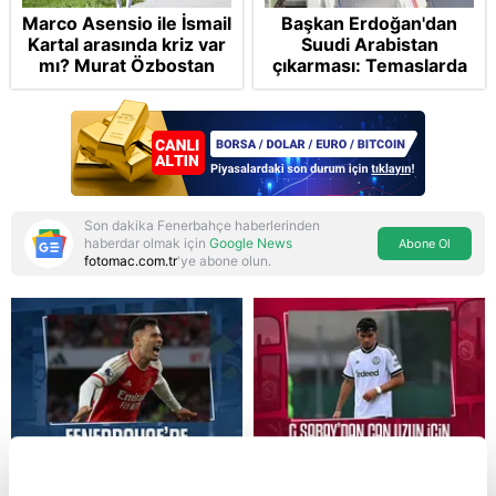
Marco Asensio ile İsmail
Başkan Erdoğan'dan
Kartal arasında kriz var
Suudi Arabistan
mı? Murat Özbostan
çıkarması: Temaslarda
analiz etti: Egoları da
bulunacak
yönetmelisiniz
Son dakika Fenerbahçe haberlerinden
haberdar olmak için
Google News
Abone Ol
fotomac.com.tr
'ye abone olun.
Reddet