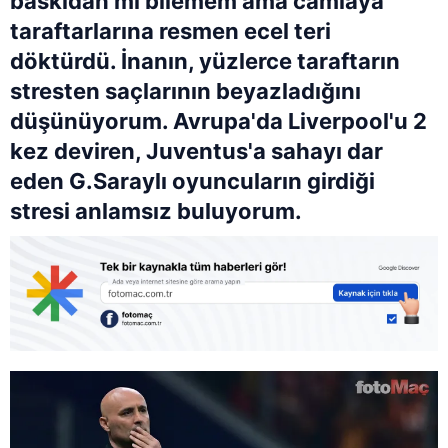
baskıdan mı bilemem ama camiaya
taraftarlarına resmen ecel teri
döktürdü. İnanın, yüzlerce taraftarın
stresten saçlarının beyazladığını
düşünüyorum. Avrupa'da Liverpool'u 2
kez deviren, Juventus'a sahayı dar
eden G.Saraylı oyuncuların girdiği
stresi anlamsız buluyorum.