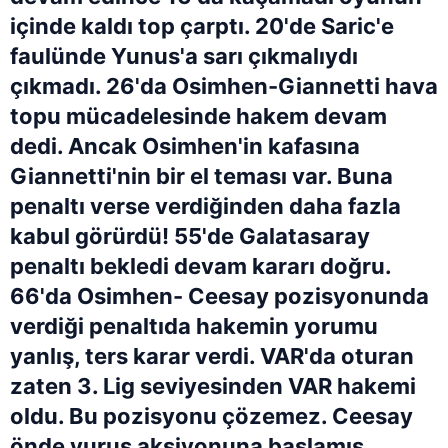
içinde kaldı top çarptı. 20'de Saric'e
faulünde Yunus'a sarı çıkmalıydı
çıkmadı. 26'da Osimhen-Giannetti hava
topu mücadelesinde hakem devam
dedi. Ancak Osimhen'in kafasına
Giannetti'nin bir el teması var. Buna
penaltı verse verdiğinden daha fazla
kabul görürdü! 55'de Galatasaray
penaltı bekledi devam kararı doğru.
66'da Osimhen- Ceesay pozisyonunda
verdiği penaltıda hakemin yorumu
yanlış, ters karar verdi. VAR'da oturan
zaten 3. Lig seviyesinden VAR hakemi
oldu. Bu pozisyonu çözemez. Ceesay
önde vuruş aksiyonuna başlamış