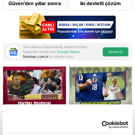
Güven'den yıllar sonra
iki devletli çözüm
gelen Cansu Demirci
mesajı: Bize
itirafı! "Konuşmuyoruz"
saldırmayan hiçbir ülke
hedefimizde değil
Son dakika Galatasaray haberlerinden
haberdar olmak için
Google News
Abone Ol
fotomac.com.tr
'ye abone olun.
Reddet