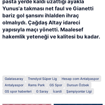
pasta yerde kaldı uzattığı ayakla
Yunus'a takması net faul ve Gianetti
bariz gol şansını ihlalden ihraç
olmalıydı. Çağdaş Altay idareci
yapısıyla maçı yönetti. Maalesef
hakemlik yeteneği ve kalitesi bu kadar.
Galatasaray
Trendyol Süper Lig
Hesap com Antalyaspor
Antalyaspor
Rams Park
GS Spor
Dursun Özbek
GS spor haberleri
G Saray
İcardi
Şampiyonlar Ligi