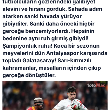
futbolcuların gözlerindeki galibiyet
alevini ve hırsını gördük. Sahada adım
atarken sanki havada yürüyor
gibiydiler. Sanki daha önceki hiçbir
gerçeğe benzemiyorlardı. Hepsinin
bedenine aynı ruh girmiş gibiydi!
Şampiyonluk ruhu! Koca bir sezonun
meyvelerini dün Antalyaspor karşısında
topladı Galatasaray! Sarı-kırmızılı
kahramanlar, masalların içinden çıkıp
gerçeğe dönüştüler.