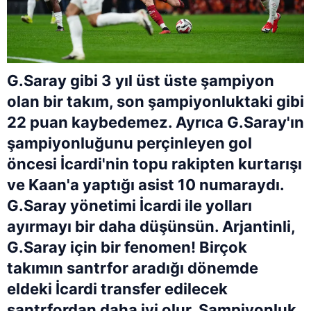
G.Saray gibi 3 yıl üst üste şampiyon
olan bir takım, son şampiyonluktaki gibi
22 puan kaybedemez. Ayrıca G.Saray'ın
şampiyonluğunu perçinleyen gol
öncesi İcardi'nin topu rakipten kurtarışı
ve Kaan'a yaptığı asist 10 numaraydı.
G.Saray yönetimi İcardi ile yolları
ayırmayı bir daha düşünsün. Arjantinli,
G.Saray için bir fenomen! Birçok
takımın santrfor aradığı dönemde
eldeki İcardi transfer edilecek
santrfordan daha iyi olur. Şampiyonluk