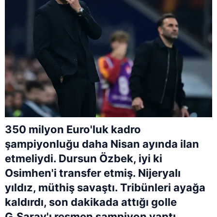
350 milyon Euro'luk kadro
şampiyonluğu daha Nisan ayında ilan
etmeliydi. Dursun Özbek, iyi ki
Osimhen'i transfer etmiş. Nijeryalı
yıldız, müthiş savaştı. Tribünleri ayağa
kaldırdı, son dakikada attığı golle
G.Saray'ı resmen şampiyon yaptı.