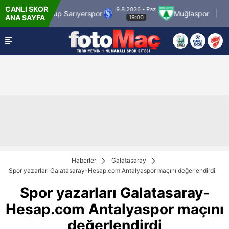
CANLI SKOR
9.8.2026 - Paz
9.8.2026
 Sarıyerspor
Muğlaspor
Vanspor
ANA SAYFA
19:00
21:
Haberler
Galatasaray
Spor yazarları Galatasaray-Hesap.com Antalyaspor maçını değerlendirdi
Spor yazarları Galatasaray-
Hesap.com Antalyaspor maçını
değerlendirdi