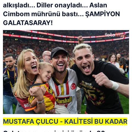
alkışladı... Diller onayladı... Aslan
Cimbom mührünü bastı... ŞAMPİYON
GALATASARAY!
MUSTAFA ÇULCU - KALİTESİ BU KADAR