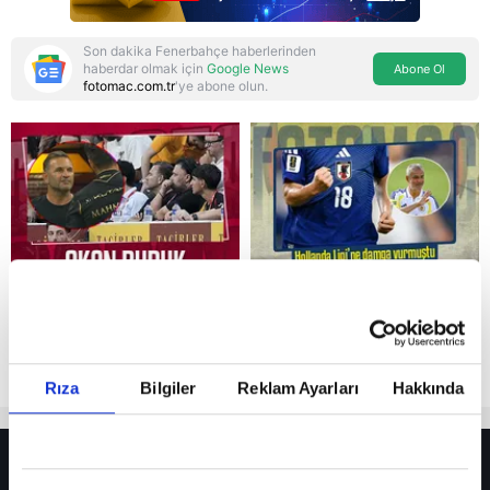
Son dakika Fenerbahçe haberlerinden
haberdar olmak için
Google News
Abone Ol
fotomac.com.tr
'ye abone olun.
Reddet
Rıza
Bilgiler
Reklam Ayarları
Hakkında
HER YERDE!