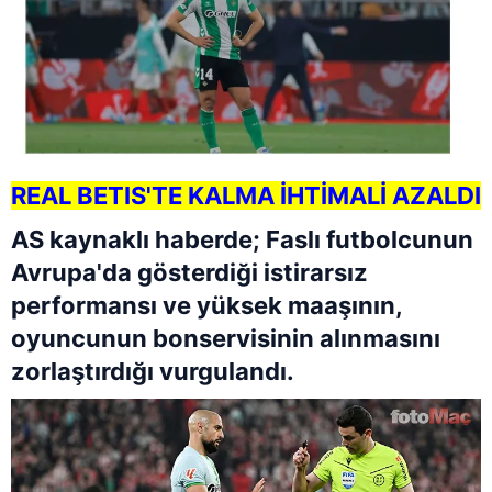
REAL BETIS'TE KALMA İHTİMALİ AZALDI
AS kaynaklı haberde; Faslı futbolcunun
Avrupa'da gösterdiği istirarsız
performansı ve yüksek maaşının,
oyuncunun bonservisinin alınmasını
zorlaştırdığı vurgulandı.