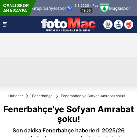
CANLI SKOR
9.8.2026 - Paz
9.8
Grup Sarıyerspor
Muğlaspor
Vanspor
ANA SAYFA
19:00
Haberler
Fenerbahçe
Fenerbahçe'ye Sofyan Amrabat şoku!
Fenerbahçe'ye Sofyan Amrabat
şoku!
Son dakika Fenerbahçe haberleri: 2025/26