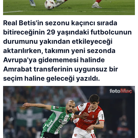
Real Betis'in sezonu kaçıncı sırada
bitireceğinin 29 yaşındaki futbolcunun
durumunu yakından etkileyeceği
aktarılırken, takımın yeni sezonda
Avrupa'ya gidememesi halinde
Amrabat transferinin uygunsuz bir
seçim haline geleceği yazıldı.