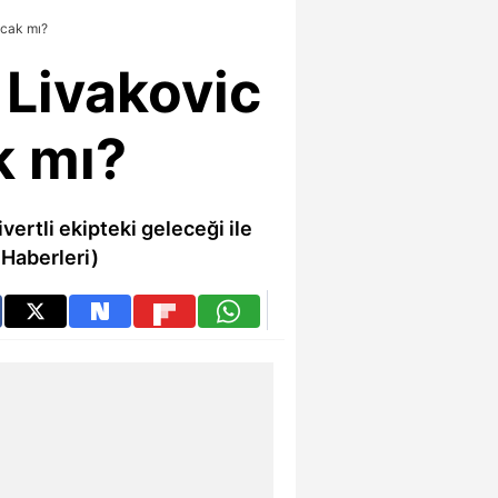
acak mı?
 Livakovic
k mı?
ertli ekipteki geleceği ile
 Haberleri)