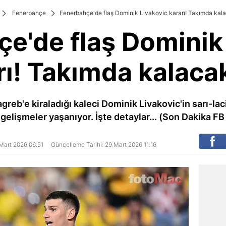
Fenerbahçe
Fenerbahçe'de flaş Dominik Livakovic kararı! Takımda kal
e'de flaş Dominik
rı! Takımda kalaca
eb'e kiraladığı kaleci Dominik Livakovic'in sarı-laciv
ak gelişmeler yaşanıyor. İşte detaylar... (Son Dakika FB
9 Mart 2026 06:51
Güncelleme Tarihi: 29 Mart 2026 11:16