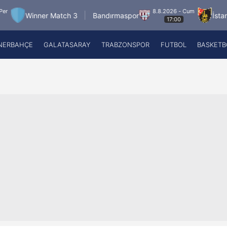
8.8.2026 - Cum
ner Match 3
Bandırmaspor
İstanbulspor
17:00
NERBAHÇE
GALATASARAY
TRABZONSPOR
FUTBOL
BASKETB
Beşiktaş
A
Fenerbahçe
A
Galatasaray
A
Trabzonspor
A
Futbol
A
Basketbol
Ziraat Türkiye Kupası
DİZİ
Diğer Sporlar