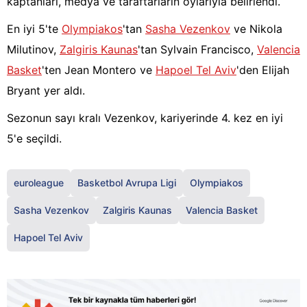
kaptanları, medya ve taraftarların oylarıyla belirlendi.
En iyi 5'te
Olympiakos
'tan
Sasha Vezenkov
ve Nikola
Milutinov,
Zalgiris Kaunas
'tan Sylvain Francisco,
Valencia
Basket
'ten Jean Montero ve
Hapoel Tel Aviv
'den Elijah
Bryant yer aldı.
Sezonun sayı kralı Vezenkov, kariyerinde 4. kez en iyi
5'e seçildi.
euroleague
Basketbol Avrupa Ligi
Olympiakos
Sasha Vezenkov
Zalgiris Kaunas
Valencia Basket
Hapoel Tel Aviv