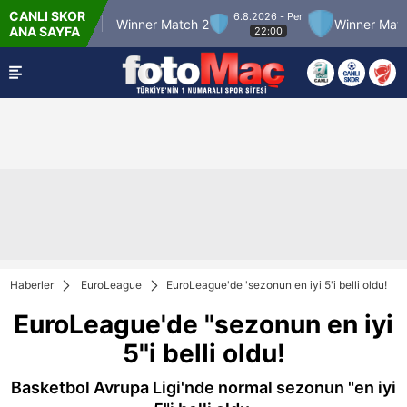
CANLI SKOR
6.8.2026 - Per
er Match 12
Winner Match 2
Winner Match 3
ANA SAYFA
22:00
Haberler
EuroLeague
EuroLeague'de 'sezonun en iyi 5'i belli oldu!
EuroLeague'de "sezonun en iyi
5"i belli oldu!
Basketbol Avrupa Ligi'nde normal sezonun "en iyi