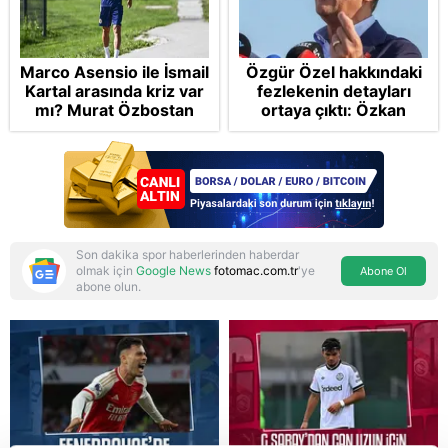
Marco Asensio ile İsmail
Özgür Özel hakkındaki
Kartal arasında kriz var
fezlekenin detayları
mı? Murat Özbostan
ortaya çıktı: Özkan
analiz etti: Egoları da
Yalım’ın VIP araç ve
yönetmelisiniz
mavi valiz itirafları da
dosyada
Son dakika spor haberlerinden haberdar
olmak için
Google News
fotomac.com.tr
'ye
Abone Ol
abone olun.
Reddet