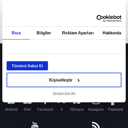
Rıza
Bilgiler
Reklam Ayarları
Hakkında
HER YERDE!
Fenerbahçe’de sürpriz ayrılık ihtimali! Devre arasında gelmişti
Tümünü Kabul Et
Fenerbahçe’nin yeni transferi Mason Greenwood için olay sözler!
Kişiselleştir
Galatasaray’da rota yeniden Thiago Almada!
iPhone
Seçime İzin Ver
Android
iPad
Facebook
X
NSosyal
Instagram
Flipboard