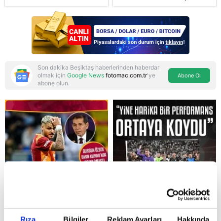
Doğu’nun kaderi
şekilleniyor
Son dakika Beşiktaş haberlerinden haberdar
olmak için
Google News
fotomac.com.tr
'ye
Abone Ol
abone olun.
Reddet
Rıza
Bilgiler
Reklam Ayarları
Hakkında