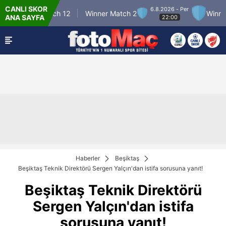
CANLI SKOR
6.8.2026 - Per
Winner Match 12
Winner Match 2
Winner Ma
ANA SAYFA
22:00
Haberler
Beşiktaş
Beşiktaş Teknik Direktörü Sergen Yalçın'dan istifa sorusuna yanıt!
Beşiktaş Teknik Direktörü
Sergen Yalçın'dan istifa
sorusuna yanıt!