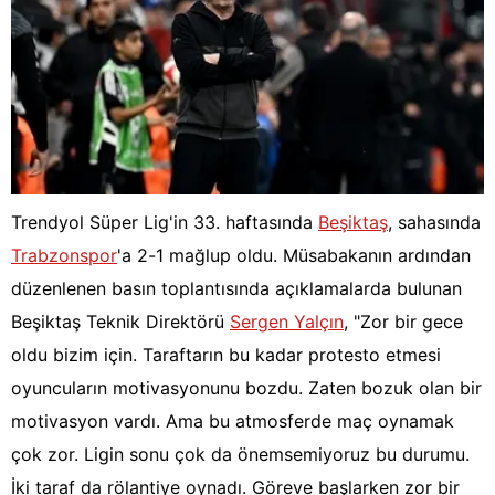
Trendyol Süper Lig'in 33. haftasında
Beşiktaş
, sahasında
Trabzonspor
'a 2-1 mağlup oldu. Müsabakanın ardından
düzenlenen basın toplantısında açıklamalarda bulunan
Beşiktaş Teknik Direktörü
Sergen Yalçın
, "Zor bir gece
oldu bizim için. Taraftarın bu kadar protesto etmesi
oyuncuların motivasyonunu bozdu. Zaten bozuk olan bir
motivasyon vardı. Ama bu atmosferde maç oynamak
çok zor. Ligin sonu çok da önemsemiyoruz bu durumu.
İki taraf da rölantiye oynadı. Göreve başlarken zor bir