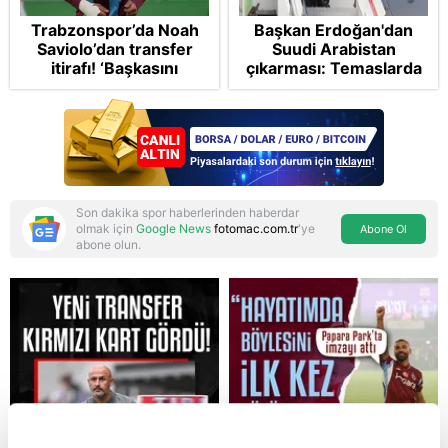
Trabzonspor’da Noah
Başkan Erdoğan'dan
Saviolo’dan transfer
Suudi Arabistan
itirafı! ‘Başkasını
çıkarması: Temaslarda
izlemeye geldi’
bulunacak
Son dakika spor haberlerinden haberdar
olmak için
Google News
fotomac.com.tr
'ye
Abone Ol
abone olun.
Reddet