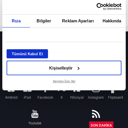
Rıza
Bilgiler
Reklam Ayarları
Hakkında
HER YERDE!
Fenerbahçe’de sürpriz ayrılık ihtimali! Devre arasında gelmişti
Tümünü Kabul Et
Fenerbahçe’nin yeni transferi Mason Greenwood için olay sözler!
Kişiselleştir
Galatasaray’da rota yeniden Thiago Almada!
iPhone
Seçime İzin Ver
Android
iPad
Facebook
X
NSosyal
Instagram
Flipboard
Youtube
RSS
SON DAKİKA