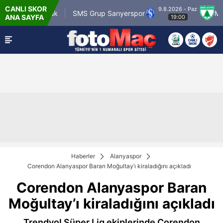
CANLI SKOR
9.8.2026 - Paz
.tr Karagümrük
SMS Grup Sarıyerspor
Muğla
ANA SAYFA
19:00
Haberler
Alanyaspor
Corendon Alanyaspor Baran Moğultay’ı kiraladığını açıkladı
Corendon Alanyaspor Baran
Moğultay’ı kiraladığını açıkladı
Trendyol Süper Lig ekiplerinde Corendon