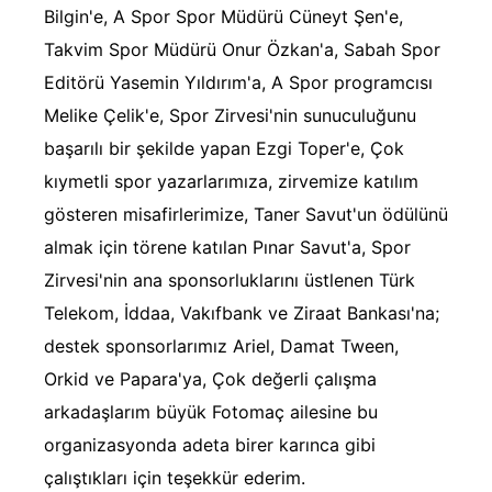
Bilgin'e, A Spor Spor Müdürü Cüneyt Şen'e,
Sizlere daha iyi bir hizmet sunabilmek için İnternet
Takvim Spor Müdürü Onur Özkan'a, Sabah Spor
Sitemizde kendimize ve üçüncü kişilere ait çerezler
Editörü Yasemin Yıldırım'a, A Spor programcısı
kullanılmaktadır. Bu çerezler vasıtasıyla çeşitli kişisel
verileriniz işlenmekte olup gerekli olan çerezler bilgi
Melike Çelik'e, Spor Zirvesi'nin sunuculuğunu
toplumu hizmetlerinin sunulması amacıyla
başarılı bir şekilde yapan Ezgi Toper'e, Çok
kullanılmaktadır. Diğer çerezler, sitemizin daha işlevsel
kıymetli spor yazarlarımıza, zirvemize katılım
kılınması ve kişiselleştirilmesi ve sizlere yönelik
gösteren misafirlerimize, Taner Savut'un ödülünü
reklam/pazarlama faaliyetlerinin yapılması, amaçlarıyla
sınırlı olarak açık rızanız dahilinde kullanılacaktır.
almak için törene katılan Pınar Savut'a, Spor
Zirvesi'nin ana sponsorluklarını üstlenen Türk
Çerezlere ilişkin tercihlerinizi aşağıda yer alan panel
Telekom, İddaa, Vakıfbank ve Ziraat Bankası'na;
vasıtasıyla belirleyebilirsiniz. Çerezlere ilişkin detaylı bilgi
destek sponsorlarımız Ariel, Damat Tween,
için Ayarlar butonuna tıklayabilir,
Çerez Bilgilendirme
Metnimizi
ziyaret edebilirsiniz.
Orkid ve Papara'ya, Çok değerli çalışma
arkadaşlarım büyük Fotomaç ailesine bu
6698 sayılı Kişisel Verilerin Korunması Kanunu uyarınca
organizasyonda adeta birer karınca gibi
hazırlanmış Aydınlatma Metnimizi okumak ve sitemizde
çalıştıkları için teşekkür ederim.
ilgili mevzuata uygun olarak kullanılan çerezlerle ilgili bilgi