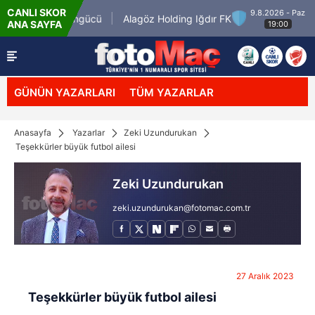
CANLI SKOR
9.8.2026 - Paz
Keçiörengücü
Alagöz Holding Iğdır FK
ANA SAYFA
19:00
GÜNÜN YAZARLARI
TÜM YAZARLAR
Anasayfa
Yazarlar
Zeki Uzundurukan
Teşekkürler büyük futbol ailesi
Zeki Uzundurukan
zeki.uzundurukan@fotomac.com.tr
27 Aralık 2023
Teşekkürler büyük futbol ailesi