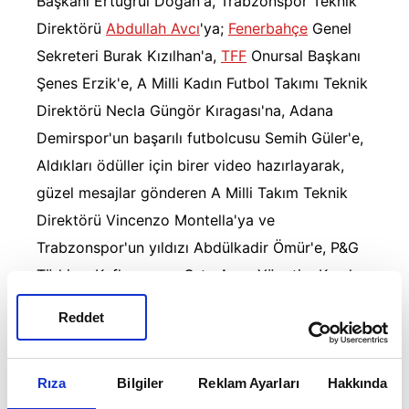
Başkanı Ertuğrul Doğan'a, Trabzonspor Teknik
Direktörü
Abdullah Avcı
'ya;
Fenerbahçe
Genel
Sekreteri Burak Kızılhan'a,
TFF
Onursal Başkanı
Şenes Erzik'e, A Milli Kadın Futbol Takımı Teknik
Direktörü Necla Güngör Kıragası'na, Adana
Demirspor'un başarılı futbolcusu Semih Güler'e,
Aldıkları ödüller için birer video hazırlayarak,
güzel mesajlar gönderen A Milli Takım Teknik
Direktörü Vincenzo Montella'ya ve
Trabzonspor'un yıldızı Abdülkadir Ömür'e, P&G
Türkiye, Kafkasya ve Orta Asya Yönetim Kurulu
Başkanı Tankut Turnaoğlu'na, Jolly Tur Onursal
Reddet
Başkanı Sinan Vardar'a Spor Zirvesi
etkinliğimizde destekleri ile gücümüze güç
katan Turkuvaz Medya Grubu'nun üst düzey
Rıza
Bilgiler
Reklam Ayarları
Hakkında