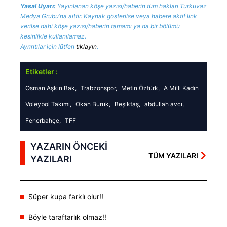
Yasal Uyarı:
Yayınlanan köşe yazısı/haberin tüm hakları Turkuvaz
almak için lütfen
tıklayınız
.
Medya Grubu’na aittir. Kaynak gösterilse veya habere aktif link
verilse dahi köşe yazısı/haberin tamamı ya da bir bölümü
kesinlikle kullanılamaz.
Ayrıntılar için lütfen
tıklayın
.
Etiketler :
Osman Aşkın Bak,
Trabzonspor,
Metin Öztürk,
A Milli Kadın
Voleybol Takımı,
Okan Buruk,
Beşiktaş,
abdullah avcı,
Fenerbahçe,
TFF
YAZARIN ÖNCEKİ
TÜM YAZILARI
YAZILARI
Süper kupa farklı olur!!
Böyle taraftarlık olmaz!!