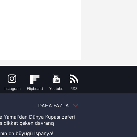
Instagram
Flipboard
Youtube
RSS
DAHA FAZLA
e Yamal'dan Dünya Kupası zaferi
ı dikkat çeken davranış
nın en büyüğü İspanya!