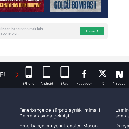
rinden haberdar olmak için
Abone Ol
 abone olun.
E!
iPhone
Android
iPad
Facebook
X
NSosyal
Fenerbahçe'de sürpriz ayrılık ihtimali!
Lamin
Devre arasında gelmişti
sonras
Fenerbahçe'nin yeni transferi Mason
Dünya