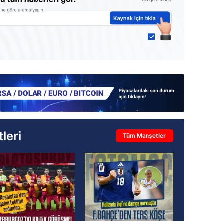
leri
Tüm Manşetler