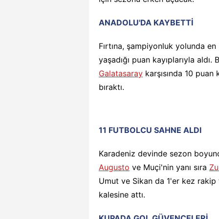
ANADOLU'DA KAYBETTİ
Fırtına, şampiyonluk yolunda en
yaşadığı puan kayıplarıyla aldı. 
Galatasaray
karşısında 10 puan 
bıraktı.
11 FUTBOLCU SAHNE ALDI
Karadeniz devinde sezon boyunc
Augusto
ve Muçi'nin yanı sıra
Zu
Umut ve Sikan da 1'er kez rakip f
kalesine attı.
KUPADA GOL GÜVENCELERİ