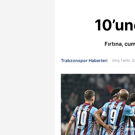
10’un
Fırtına, cu
Trabzonspor Haberleri
Giriş Tarihi: