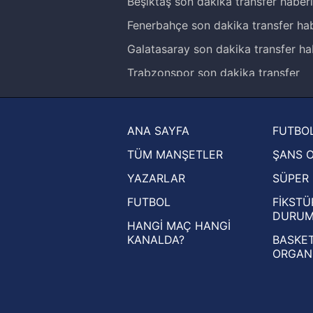
Beşiktaş son dakika transfer haberl
Fenerbahçe son dakika transfer hab
Galatasaray son dakika transfer ha
Trabzonspor son dakika transfer
haberleri
Trendyol Süper Lig haberleri
ANA SAYFA
FUTBOL
Ziraat Türkiye Kupası haberleri
TÜM MANŞETLER
ŞANS 
UEFA Şampiyonlar Ligi haberleri
YAZARLAR
SÜPER 
UEFA Avrupa Ligi haberleri
FUTBOL
FİKSTÜ
UEFA Konferans Ligi haberleri
DURU
HANGİ MAÇ HANGİ
KANALDA?
BASKET
ORGAN