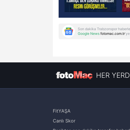
Son dakika Trabzonspor haberle
Google News
fotomac.com.tr
'ye
HER YERD
FitYAŞA
Canlı Skor