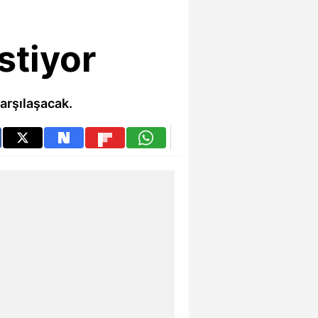
stiyor
arşılaşacak.