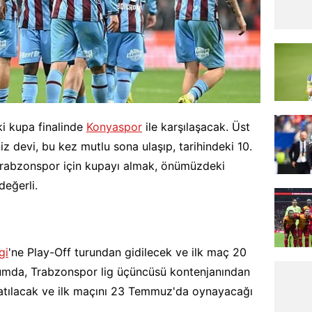
ki kupa finalinde
Konyaspor
ile karşılaşacak. Üst
niz devi, bu kez mutlu sona ulaşıp, tarihindeki 10.
. Trabzonspor için kupayı almak, önümüzdeki
değerli.
gi
'ne Play-Off turundan gidilecek ve ilk maç 20
umda, Trabzonspor lig üçüncüsü kontenjanından
atılacak ve ilk maçını 23 Temmuz'da oynayacağı