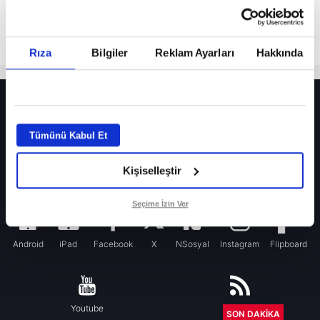
Rıza
Bilgiler
Reklam Ayarları
Hakkında
HER YERDE!
Fenerbahçe’de sürpriz ayrılık ihtimali! Devre arasında gelmişti
Tümünü Kabul Et
Fenerbahçe’nin yeni transferi Mason Greenwood için olay sözler!
Kişiselleştir
Galatasaray’da rota yeniden Thiago Almada!
iPhone
Seçime İzin Ver
Android
iPad
Facebook
X
NSosyal
Instagram
Flipboard
Youtube
RSS
SON DAKİKA