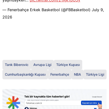
yaşındayken…
pic.twitter.com/21XjkTpO5y
— Fenerbahçe Erkek Basketbol (@FBBasketbol)
July 9,
2026
Tarık Biberovic
Avrupa Ligi
Türkiye Kupası
Cumhurbaşkanlığı Kupası
Fenerbahçe
NBA
Türkiye Ligi