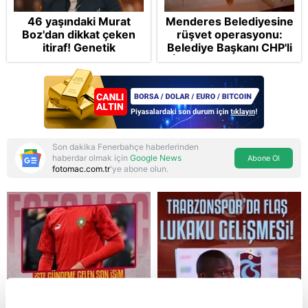
46 yaşındaki Murat
Menderes Belediyesine
Boz'dan dikkat çeken
rüşvet operasyonu:
itiraf! Genetik
Belediye Başkanı CHP'li
korkusunu açıkladı
İlkay Çiçek tutuklandı
Son dakika Fenerbahçe haberlerinden
haberdar olmak için
Google News
Abone Ol
fotomac.com.tr
'ye abone olun.
Reddet