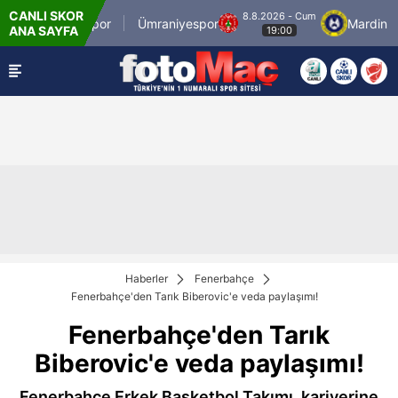
CANLI SKOR
8.8.2026 - Cum
İstanbulspor
Ümraniyespor
Mardin 196
ANA SAYFA
19:00
Haberler
Fenerbahçe
Fenerbahçe'den Tarık Biberovic'e veda paylaşımı!
Fenerbahçe'den Tarık
Biberovic'e veda paylaşımı!
Fenerbahçe Erkek Basketbol Takımı, kariyerine