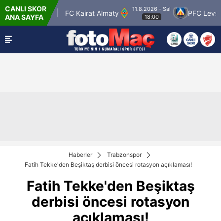
CANLI SKOR
11.8.2026 - Sal
Petrolspor
FC Kairat Almaty
PFC Levski So
ANA SAYFA
18:00
Haberler
Trabzonspor
Fatih Tekke'den Beşiktaş derbisi öncesi rotasyon açıklaması!
Fatih Tekke'den Beşiktaş
derbisi öncesi rotasyon
açıklaması!