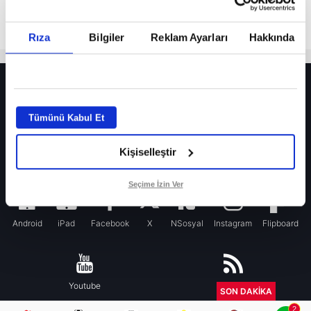
Rıza
Bilgiler
Reklam Ayarları
Hakkında
HER YERDE!
Fenerbahçe’de sürpriz ayrılık ihtimali! Devre arasında gelmişti
Tümünü Kabul Et
Fenerbahçe’nin yeni transferi Mason Greenwood için olay sözler!
Kişiselleştir
Galatasaray’da rota yeniden Thiago Almada!
iPhone
Seçime İzin Ver
Android
iPad
Facebook
X
NSosyal
Instagram
Flipboard
Youtube
RSS
SON DAKİKA
2