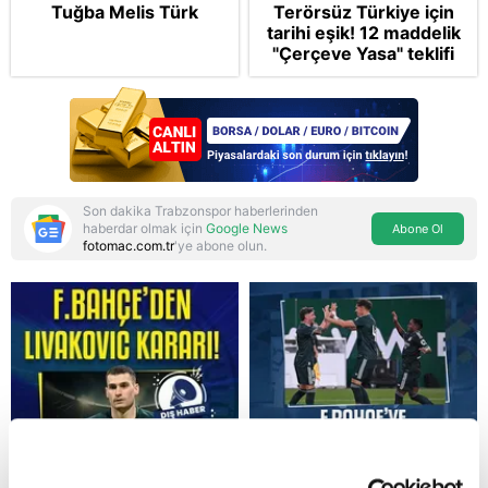
Tuğba Melis Türk
Terörsüz Türkiye için
tarihi eşik! 12 maddelik
"Çerçeve Yasa" teklifi
TBMM Genel Kurulu'nda
Son dakika Trabzonspor haberlerinden
haberdar olmak için
Google News
Abone Ol
fotomac.com.tr
'ye abone olun.
Reddet