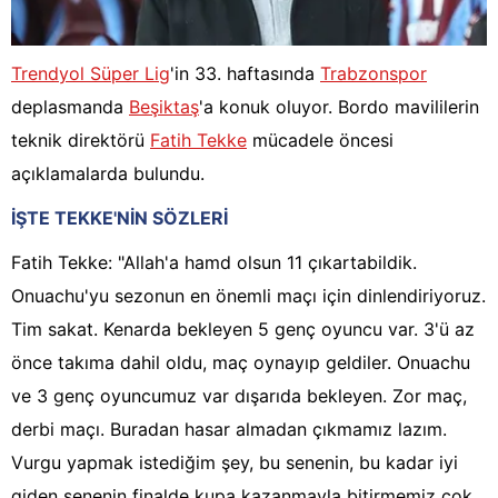
Trendyol Süper Lig
'in 33. haftasında
Trabzonspor
deplasmanda
Beşiktaş
'a konuk oluyor. Bordo mavililerin
teknik direktörü
Fatih Tekke
mücadele öncesi
açıklamalarda bulundu.
İŞTE TEKKE'NİN SÖZLERİ
Fatih Tekke: "Allah'a hamd olsun 11 çıkartabildik.
Onuachu'yu sezonun en önemli maçı için dinlendiriyoruz.
Tim sakat. Kenarda bekleyen 5 genç oyuncu var. 3'ü az
önce takıma dahil oldu, maç oynayıp geldiler. Onuachu
ve 3 genç oyuncumuz var dışarıda bekleyen. Zor maç,
derbi maçı. Buradan hasar almadan çıkmamız lazım.
Vurgu yapmak istediğim şey, bu senenin, bu kadar iyi
giden senenin finalde kupa kazanmayla bitirmemiz çok