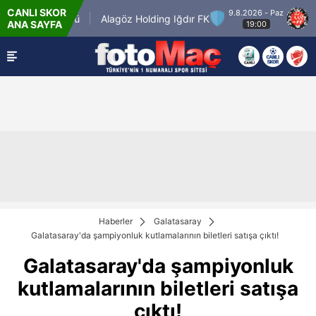
CANLI SKOR
9.8.2026 - Paz
Keçiörengücü
Alagöz Holding Iğdır FK
Misirl
ANA SAYFA
19:00
Haberler
Galatasaray
Galatasaray'da şampiyonluk kutlamalarının biletleri satışa çıktı!
Galatasaray'da şampiyonluk
kutlamalarının biletleri satışa
çıktı!