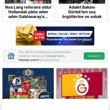
Noa Lang referans oldu!
Adalet Bakanı
Hollandalı yıldız adım
Gürlek'ten suç
adım Galatasaray’a...
örgütlerine ve sokak
çetelerine net mesaj:
"Devlet tepenize
binecek"
Son dakika Galatasaray haberlerinden
haberdar olmak için
Google News
Abone Ol
fotomac.com.tr
'ye abone olun.
Reddet