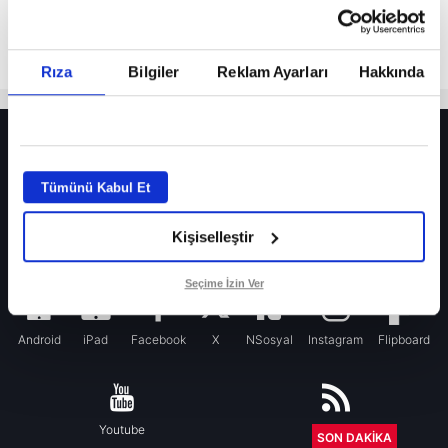
Rıza
Bilgiler
Reklam Ayarları
Hakkında
HER YERDE!
Fenerbahçe’de sürpriz ayrılık ihtimali! Devre arasında gelmişti
Tümünü Kabul Et
Fenerbahçe’nin yeni transferi Mason Greenwood için olay sözler!
Kişiselleştir
Galatasaray’da rota yeniden Thiago Almada!
iPhone
Seçime İzin Ver
Android
iPad
Facebook
X
NSosyal
Instagram
Flipboard
Youtube
RSS
SON DAKİKA