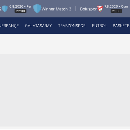
026 - Per
7.8.2026 - Cum
Winner Match 3
Boluspor
Mani
22:00
21:30
NERBAHÇE
GALATASARAY
TRABZONSPOR
FUTBOL
BASKETB
Beşiktaş
A
Fenerbahçe
A
Galatasaray
A
Trabzonspor
A
Futbol
A
Basketbol
Ziraat Türkiye Kupası
DİZİ
Diğer Sporlar