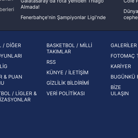
Galatasaray'da rota yeniden Thiago
Cole P
Almada!
berleri
Dünya 
Fenerbahçe'nin Şampiyonlar Ligi'nde
cephe
muhtemel rakibi belli oldu! Gornik
2026 
Zabrze'yi elerlerse...
şampi
İspanya-Arjantin finalinin ardından dış
Herna
 / DİĞER
BASKETBOL / MİLLİ
GALERİLER
basından gündem olan manşetler!
ekiple
TAKIMLAR
OYUNLARI
FOTOMAÇ 
Beşiktaş'ın UEFA Avrupa Ligi'nde 3. Ön
oldu
RSS
Eleme Turu muhtemel rakipleri belli oldu!
LİG
KARİYER
KÜNYE / İLETİŞİM
R & PUAN
BUGÜNKÜ 
MU
GİZLİLİK BİLDİRİMİ
BİZE
BOL / LİGLER &
VERİ POLİTİKASI
ULAŞIN
İZASYONLAR