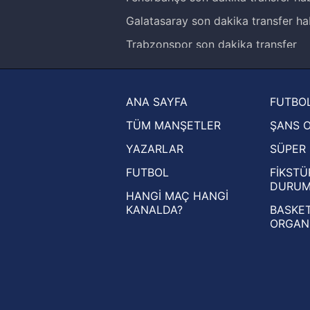
Galatasaray son dakika transfer ha
Trabzonspor son dakika transfer
haberleri
Trendyol Süper Lig haberleri
ANA SAYFA
FUTBOL
Ziraat Türkiye Kupası haberleri
TÜM MANŞETLER
ŞANS 
UEFA Şampiyonlar Ligi haberleri
YAZARLAR
SÜPER 
UEFA Avrupa Ligi haberleri
FUTBOL
FİKSTÜ
UEFA Konferans Ligi haberleri
DURU
HANGİ MAÇ HANGİ
KANALDA?
BASKET
ORGAN