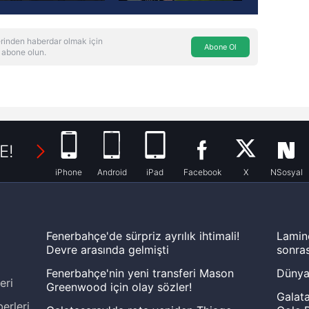
rinden haberdar olmak için
Abone Ol
 abone olun.
E!
iPhone
Android
iPad
Facebook
X
NSosyal
Fenerbahçe'de sürpriz ayrılık ihtimali!
Lamin
Devre arasında gelmişti
sonras
Fenerbahçe'nin yeni transferi Mason
Dünya
eri
Greenwood için olay sözler!
Galata
erleri