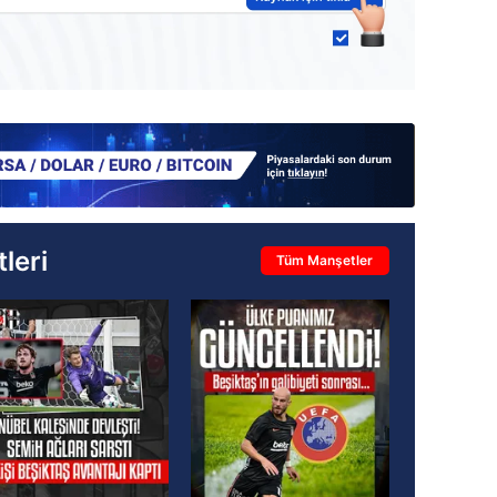
leri
Tüm Manşetler