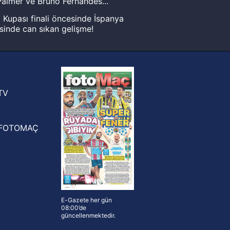
almer ve Bruno Fernandes...
Kupası finali öncesinde İspanya
sinde can sıkan gelişme!
FIFA Dünya Kupası'nı kazanana
yonluk yüzüğü verilecek
n Crespo, Meksika Ligi
rinden Atlas'ın yeni teknik direktörü
TV
FOTOMAÇ
E-Gazete her gün
08:00’de
güncellenmektedir.