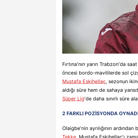
Fırtına'nın yarın Trabzon'da saa
öncesi bordo-mavililerde sol çizg
Mustafa Eskihellaç
, sezonun ikin
aldığı süre hem de sahaya yansıt
Süper Lig
'de daha sınırlı süre ala
2 FARKLI POZİSYONDA OYNAD
Olaigbe'nin ayrılığının ardından
Tekke
, Mustafa Eskihellaç'ı za