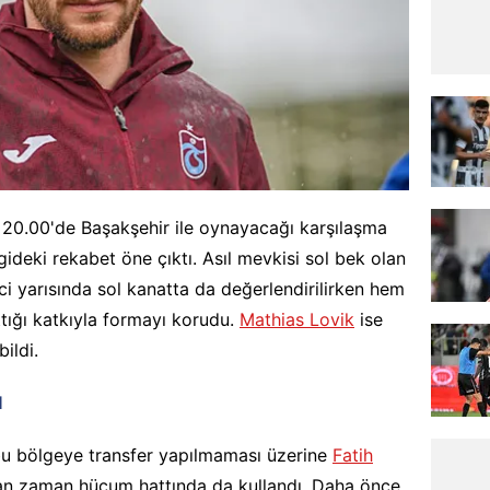
t 20.00'de Başakşehir ile oynayacağı karşılaşma
ideki rekabet öne çıktı. Asıl mevkisi sol bek olan
ci yarısında sol kanatta da değerlendirilirken hem
tığı katkıyla formayı korudu.
Mathias Lovik
ise
bildi.
I
 bu bölgeye transfer yapılmaması üzerine
Fatih
man zaman hücum hattında da kullandı. Daha önce