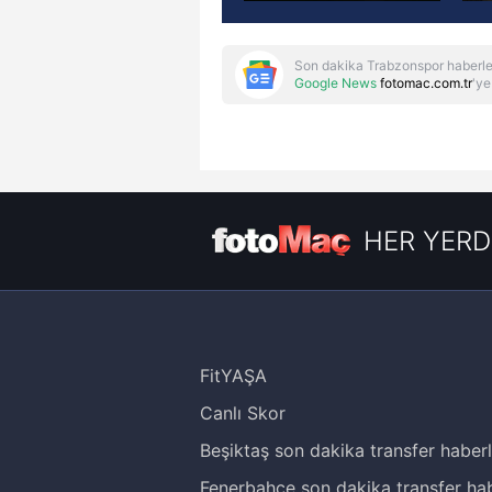
Son dakika Trabzonspor haberle
Google News
fotomac.com.tr
'ye
HER YERD
FitYAŞA
Canlı Skor
Beşiktaş son dakika transfer haberl
Fenerbahçe son dakika transfer hab