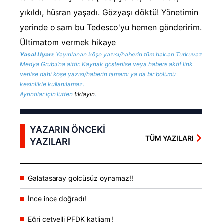
yıkıldı, hüsran yaşadı. Gözyaşı döktü! Yönetimin
Çerezlere ilişkin tercihlerinizi aşağıda yer alan panel
yerinde olsam bu Tedesco'yu hemen gönderirim.
vasıtasıyla belirleyebilirsiniz. Çerezlere ilişkin detaylı bilgi
için Ayarlar butonuna tıklayabilir,
Çerez Bilgilendirme
Ültimatom vermek hikaye
Metnimizi
ziyaret edebilirsiniz.
Yasal Uyarı:
Yayınlanan köşe yazısı/haberin tüm hakları Turkuvaz
Medya Grubu’na aittir. Kaynak gösterilse veya habere aktif link
verilse dahi köşe yazısı/haberin tamamı ya da bir bölümü
6698 sayılı Kişisel Verilerin Korunması Kanunu uyarınca
kesinlikle kullanılamaz.
hazırlanmış Aydınlatma Metnimizi okumak ve sitemizde
Ayrıntılar için lütfen
tıklayın
.
ilgili mevzuata uygun olarak kullanılan çerezlerle ilgili bilgi
almak için lütfen
tıklayınız
.
YAZARIN ÖNCEKİ
TÜM YAZILARI
YAZILARI
Galatasaray golcüsüz oynamaz!!
İnce ince doğradı!
Eğri cetvelli PFDK katliamı!