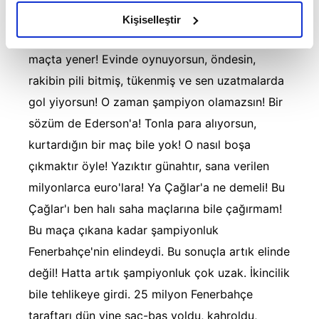
amacımızın size daha iyi bir reklam deneyimi sunmak
bir sessizlik. Çıt yok! Şampiyon olmak isteyen
olduğunu ve sizlere en iyi içerikleri sunabilmek adına
Kişiselleştir
elimizden gelen çabayı gösterdiğimizi ve bu noktada,
bir takım, 10 kişi kalan rakibini öne geçtiği bir
reklamların maliyetlerimizi karşılamak noktasında tek gelir
maçta yener! Evinde oynuyorsun, öndesin,
kalemimiz olduğunu sizlere hatırlatmak isteriz.
rakibin pili bitmiş, tükenmiş ve sen uzatmalarda
gol yiyorsun! O zaman şampiyon olamazsın! Bir
Her halükârda, kullanıcılar, bu çerezlere izin vermedikleri
takdirde, kullanıcılara hedefli reklamlar
sözüm de Ederson'a! Tonla para alıyorsun,
gösterilmeyecektir."
kurtardığın bir maç bile yok! O nasıl boşa
çıkmaktır öyle! Yazıktır günahtır, sana verilen
Sizlere daha iyi bir hizmet sunabilmek için İnternet
milyonlarca euro'lara! Ya Çağlar'a ne demeli! Bu
Sitemizde kendimize ve üçüncü kişilere ait çerezler
kullanılmaktadır. Bu çerezler vasıtasıyla çeşitli kişisel
Çağlar'ı ben halı saha maçlarına bile çağırmam!
verileriniz işlenmekte olup gerekli olan çerezler bilgi
Bu maça çıkana kadar şampiyonluk
toplumu hizmetlerinin sunulması amacıyla
Fenerbahçe'nin elindeydi. Bu sonuçla artık elinde
kullanılmaktadır. Diğer çerezler, sitemizin daha işlevsel
değil! Hatta artık şampiyonluk çok uzak. İkincilik
kılınması ve kişiselleştirilmesi ve sizlere yönelik
reklam/pazarlama faaliyetlerinin yapılması, amaçlarıyla
bile tehlikeye girdi. 25 milyon Fenerbahçe
sınırlı olarak açık rızanız dahilinde kullanılacaktır.
taraftarı dün yine saç-baş yoldu, kahroldu,