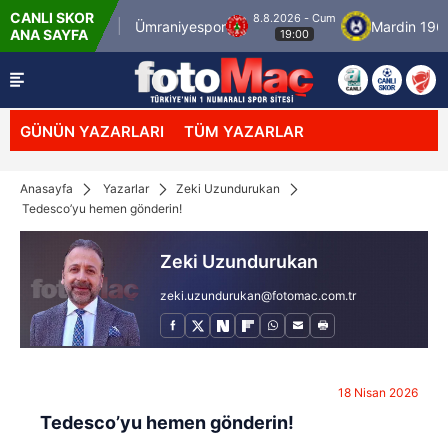
CANLI SKOR
8.8.2026 - Cum
İstanbulspor
Ümraniyespor
Mardin 1969 
ANA SAYFA
19:00
GÜNÜN YAZARLARI
TÜM YAZARLAR
Anasayfa
Yazarlar
Zeki Uzundurukan
Tedesco’yu hemen gönderin!
Zeki Uzundurukan
zeki.uzundurukan@fotomac.com.tr
18 Nisan 2026
Tedesco’yu hemen gönderin!