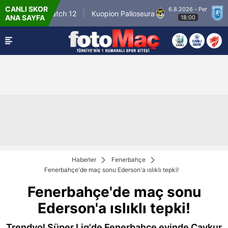
CANLI SKOR
6.8.2026 - Per
Winner Match 12
Kuopion Palloseura
CS U
ANA SAYFA
18:00
Haberler
Fenerbahçe
Fenerbahçe'de maç sonu Ederson'a ıslıklı tepki!
Fenerbahçe'de maç sonu
Ederson'a ıslıklı tepki!
Trendyol Süper Lig'de Fenerbahçe evinde Çaykur