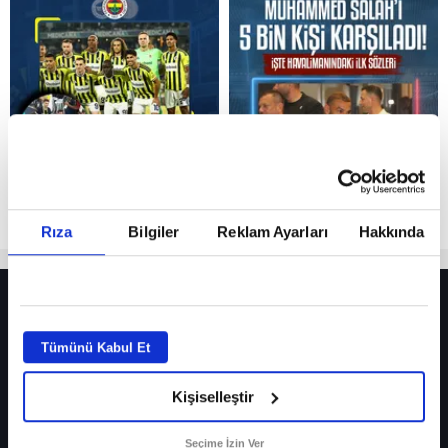
Reddet
Rıza
Bilgiler
Reklam Ayarları
Hakkında
HER YERDE!
Fenerbahçe’de sürpriz ayrılık ihtimali! Devre arasında gelmişti
Tümünü Kabul Et
Fenerbahçe’nin yeni transferi Mason Greenwood için olay sözler!
Kişiselleştir
Galatasaray’da rota yeniden Thiago Almada!
iPhone
Seçime İzin Ver