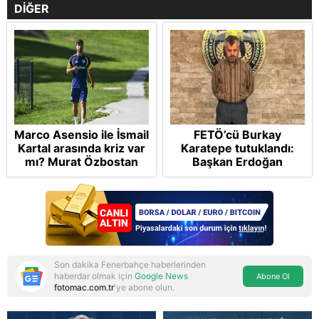
DİĞER
Marco Asensio ile İsmail
FETÖ’cü Burkay
Kartal arasında kriz var
Karatepe tutuklandı:
mı? Murat Özbostan
Başkan Erdoğan
analiz etti: Egoları da
şikayetçi oldu! 5 suçtan
yönetmelisiniz
dava talebi
Son dakika Fenerbahçe haberlerinden
haberdar olmak için
Google News
Abone Ol
fotomac.com.tr
'ye abone olun.