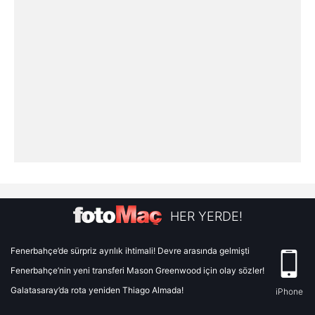
hazırlanmış Aydınlatma Metnimizi okumak ve sitemizde
ilgili mevzuata uygun olarak kullanılan çerezlerle ilgili bilgi
almak için lütfen
tıklayınız
.
HER YERDE!
Fenerbahçe’de sürpriz ayrılık ihtimali! Devre arasında gelmişti
Fenerbahçe’nin yeni transferi Mason Greenwood için olay sözler!
Galatasaray’da rota yeniden Thiago Almada!
iPhone