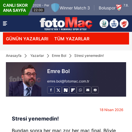
CANLI SKOR
6.8.2026 - Per
7.8.20
 Match 2
Winner Match 3
Boluspor
ANA SAYFA
22:00
21
GÜNÜN YAZARLARI
TÜM YAZARLAR
Anasayfa
Yazarlar
Emre Bol
Stresi yenemedin!
Emre Bol
emre.bol@fotomac.com.tr
18 Nisan 2026
Stresi yenemedin!
Bundan sonra her maç zor her maç final. Böyle