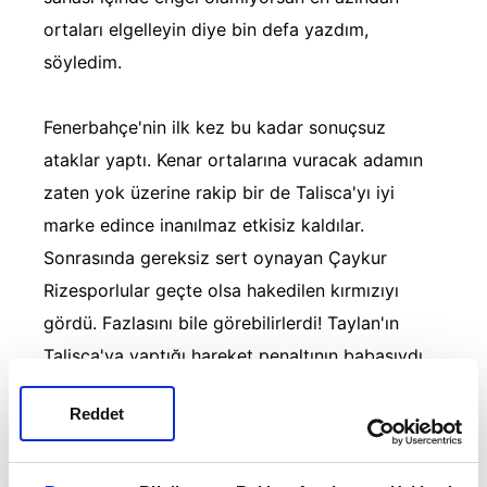
ortaları elgelleyin diye bin defa yazdım,
söyledim.
Fenerbahçe'nin ilk kez bu kadar sonuçsuz
ataklar yaptı. Kenar ortalarına vuracak adamın
zaten yok üzerine rakip bir de Talisca'yı iyi
marke edince inanılmaz etkisiz kaldılar.
Sonrasında gereksiz sert oynayan Çaykur
Rizesporlular geçte olsa hakedilen kırmızıyı
gördü. Fazlasını bile görebilirlerdi! Taylan'ın
Talisca'ya yaptığı hareket penaltının babasıydı.
Stres gerçekten çok kötü bir şey… İnsan
Reddet
yapabileceği yapamayacak hale geliyor. 10 kişi
rakibe karşı son dakikada gol yemek
Fenerbahçe'ye özgü bir durum herhalde.