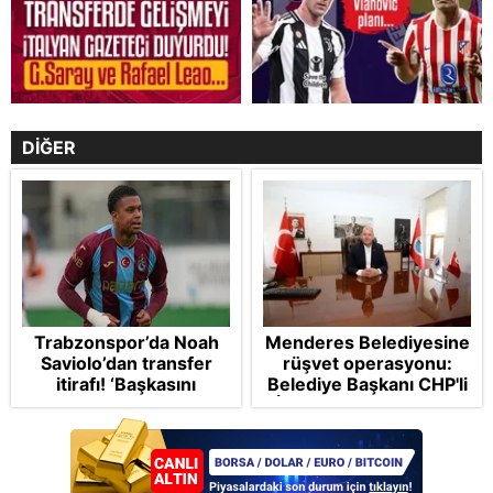
DİĞER
Trabzonspor’da Noah
Menderes Belediyesine
Saviolo’dan transfer
rüşvet operasyonu:
itirafı! ‘Başkasını
Belediye Başkanı CHP'li
izlemeye geldi’
İlkay Çiçek tutuklandı