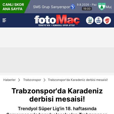
CANLI SKOR
9.8.2026 - Paz
 Karagümrük
SMS Grup Sarıyerspor
Muğlaspo
ANA SAYFA
19:00
Haberler
Trabzonspor
Trabzonspor'da Karadeniz derbisi mesaisi!
Trabzonspor'da Karadeniz
derbisi mesaisi!
Trendyol Süper Lig'in 18. haftasında