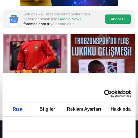
Son dakika Trabzonspor haberlerinden
haberdar olmak için
Google News
Abone Ol
fotomac.com.tr
'ye abone olun.
Reddet
Rıza
Bilgiler
Reklam Ayarları
Hakkında
HER YERDE!