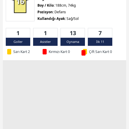
16
Boy / Kilo:
188cm, 74kg
Pozisyon:
Defans
Kullandığı Ayak:
Sağ/Sol
1
1
13
7
Goller
Asistler
Oynama
İlk 11
Sarı Kart 2
Kırmızı Kart 0
Çift Sarı Kart 0