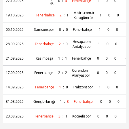
27.10.2025
0
:
4
Fenerbahçe
1
0
0
-
FK
kılınması ve kişiselleştirilmesi ve sizlere yönelik
reklam/pazarlama faaliyetlerinin yapılması, amaçlarıyla
Misirli.com.tr
19.10.2025
Fenerbahçe
2
:
1
1
0
0
Karagümrük
sınırlı olarak açık rızanız dahilinde kullanılacaktır.
05.10.2025
Samsunspor
0
:
0
Fenerbahçe
1
0
0
-
Çerezlere ilişkin tercihlerinizi aşağıda yer alan panel
vasıtasıyla belirleyebilirsiniz. Çerezlere ilişkin detaylı bilgi
Hesap.com
28.09.2025
Fenerbahçe
2
:
0
1
0
0
-
için Ayarlar butonuna tıklayabilir,
Çerez Bilgilendirme
Antalyaspor
Metnimizi
ziyaret edebilirsiniz.
21.09.2025
Kasımpaşa
1
:
1
Fenerbahçe
0
0
0
-
6698 sayılı Kişisel Verilerin Korunması Kanunu uyarınca
Corendon
17.09.2025
Fenerbahçe
2
:
2
0
0
0
-
hazırlanmış Aydınlatma Metnimizi okumak ve sitemizde
Alanyaspor
ilgili mevzuata uygun olarak kullanılan çerezlerle ilgili bilgi
14.09.2025
Fenerbahçe
1
:
0
Trabzonspor
1
0
0
-
almak için lütfen
tıklayınız
.
31.08.2025
Gençlerbirliği
1
:
3
Fenerbahçe
0
0
0
23.08.2025
Fenerbahçe
3
:
1
Kocaelispor
0
0
0
-