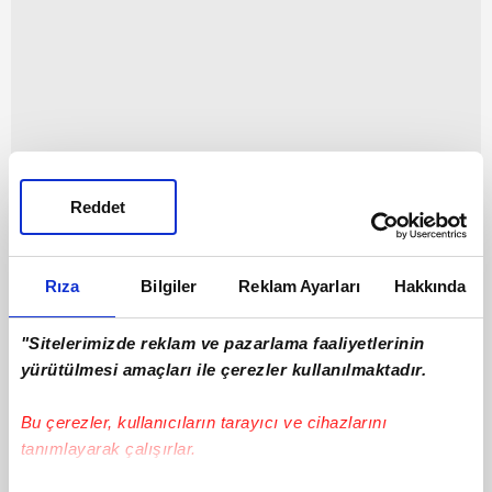
Reddet
MERT MÜLDÜR - SÜPER LİG 25/26
Rıza
Bilgiler
Reklam Ayarları
Hakkında
Tarih
H
Maç
İlk 11
G
A
"Sitelerimizde reklam ve pazarlama faaliyetlerinin
yürütülmesi amaçları ile çerezler kullanılmaktadır.
09.02.2026
Fenerbahçe
3
:
1
Gençlerbirliği
1
0
1
Bu çerezler, kullanıcıların tarayıcı ve cihazlarını
02.02.2026
Kocaelispor
0
:
2
Fenerbahçe
1
0
0
1
tanımlayarak çalışırlar.