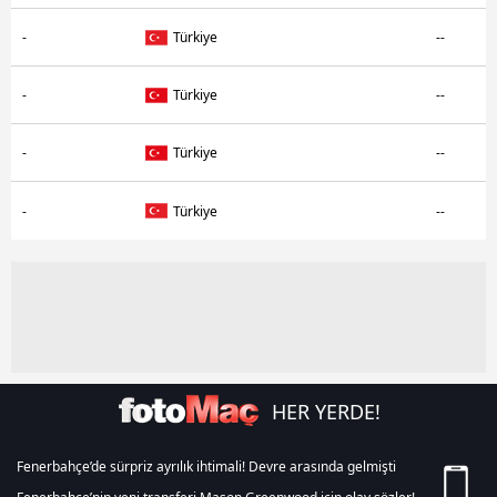
-
Türkiye
--
-
Türkiye
--
-
Türkiye
--
-
Türkiye
--
HER YERDE!
Fenerbahçe’de sürpriz ayrılık ihtimali! Devre arasında gelmişti