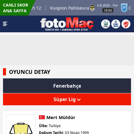
CANLI SKOR
6.8.2026 - Per
Winner Match 12
Kuopion Palloseura
CS Un
ANA SAYFA
18:00
OYUNCU DETAY
Fenerbahçe
Süper Lig
Mert Müldür
Ülke:
Türkiye
Doğum Tarihi:
03 Nisan 1999