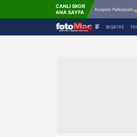
CANLI SKOR
6.8.2026 - Per
6.8.2026
Winner Match 12
Kuopion Palloseura
ANA SAYFA
16:00
18:
BEŞİKTAŞ
FE