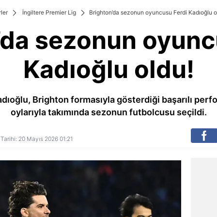
ler
İngiltere Premier Lig
Brighton’da sezonun oyuncusu Ferdi Kadıoğlu o
’da sezonun oyunc
Kadıoğlu oldu!
adıoğlu, Brighton formasıyla gösterdiği başarılı perf
oylarıyla takımında sezonun futbolcusu seçildi.
 Tarihi: 20 Mayıs 2026 01:21