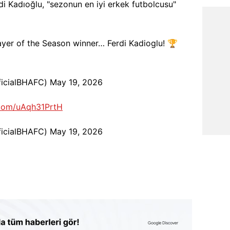
i Kadıoğlu, "sezonun en iyi erkek futbolcusu"
ayer of the Season winner… Ferdi Kadioglu! 🏆
ficialBHAFC)
May 19, 2026
r.com/uAqh31PrtH
ficialBHAFC)
May 19, 2026