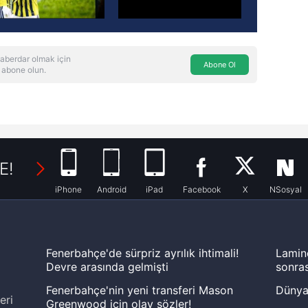
aberdar olmak için
Abone Ol
 abone olun.
E!
iPhone
Android
iPad
Facebook
X
NSosyal
Fenerbahçe'de sürpriz ayrılık ihtimali!
Lamin
Devre arasında gelmişti
sonras
Fenerbahçe'nin yeni transferi Mason
Dünya
eri
Greenwood için olay sözler!