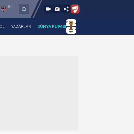
026 - Per
6.8.2026 - Per
FC Vaduz
Jagiellonia Bialystok
8:00
19:00
OL
YAZARLAR
DÜNYA KUPASI
 Haber
A Haber Radyo
 Spor
A Spor Radyo
TV
A News Radio
2TV
Radyo Turkuvaz
para
Turkuvaz Romantik
Turkuvaz Efsane
Vav Tv
Radyo Soft
Radyo Energy
Turkuvaz Anadolu