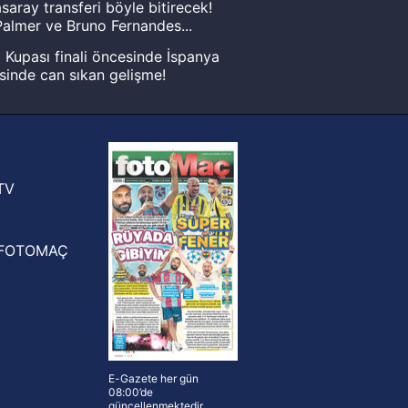
saray transferi böyle bitirecek!
almer ve Bruno Fernandes...
Kupası finali öncesinde İspanya
sinde can sıkan gelişme!
FIFA Dünya Kupası'nı kazanana
yonluk yüzüğü verilecek
n Crespo, Meksika Ligi
rinden Atlas'ın yeni teknik direktörü
TV
FOTOMAÇ
E-Gazete her gün
08:00’de
güncellenmektedir.