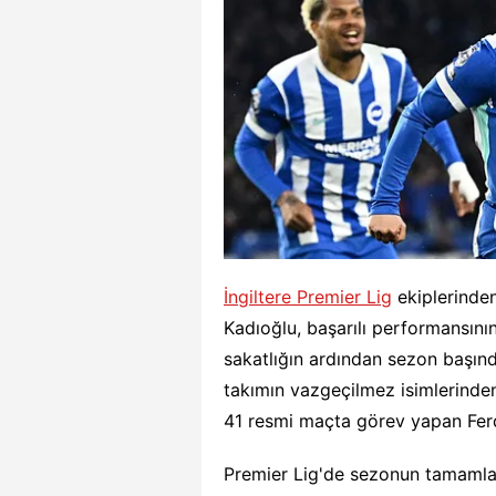
İngiltere Premier Lig
ekiplerinden
Kadıoğlu, başarılı performansının
sakatlığın ardından sezon başınd
takımın vazgeçilmez isimlerinden
41 resmi maçta görev yapan Ferdi
Premier Lig'de sezonun tamamlan