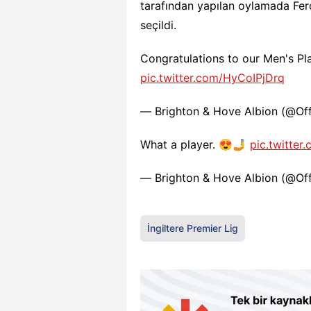
tarafından yapılan oylamada Ferd
seçildi.
Congratulations to our Men's Pl
pic.twitter.com/HyCoIPjDrq
— Brighton & Hove Albion (@Of
What a player. 😍🤳
pic.twitte
— Brighton & Hove Albion (@Of
İngiltere Premier Lig