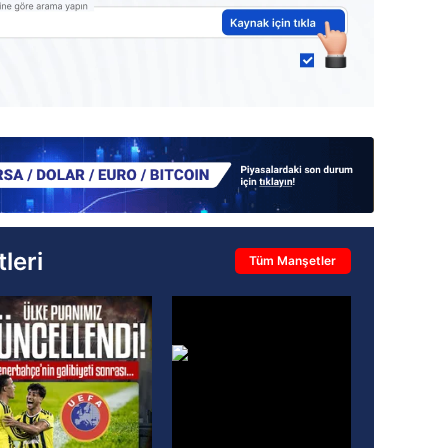
leri
Tüm Manşetler