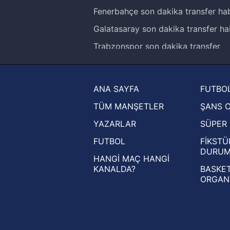
Fenerbahçe son dakika transfer hab
Galatasaray son dakika transfer ha
Trabzonspor son dakika transfer
haberleri
Trendyol Süper Lig haberleri
ANA SAYFA
FUTBOL
Ziraat Türkiye Kupası haberleri
TÜM MANŞETLER
ŞANS 
UEFA Şampiyonlar Ligi haberleri
YAZARLAR
SÜPER 
UEFA Avrupa Ligi haberleri
FUTBOL
FİKSTÜ
UEFA Konferans Ligi haberleri
DURU
HANGİ MAÇ HANGİ
KANALDA?
BASKET
ORGAN