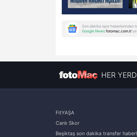
Son dakika spor haberlerinden h
Google News
fotomac.com.tr
'ye
HER YERD
FitYAŞA
Canlı Skor
Beşiktaş son dakika transfer haberl