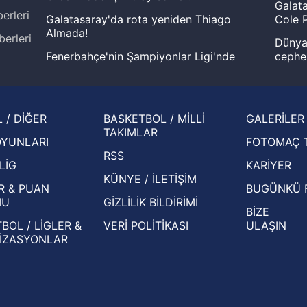
Galata
erleri
Galatasaray'da rota yeniden Thiago
Cole P
Almada!
berleri
Dünya 
Fenerbahçe'nin Şampiyonlar Ligi'nde
cephe
muhtemel rakibi belli oldu! Gornik
2026 
Zabrze'yi elerlerse...
şampi
İspanya-Arjantin finalinin ardından dış
Herna
 / DİĞER
BASKETBOL / MİLLİ
GALERİLER
basından gündem olan manşetler!
ekiple
TAKIMLAR
OYUNLARI
FOTOMAÇ 
Beşiktaş'ın UEFA Avrupa Ligi'nde 3. Ön
oldu
RSS
Eleme Turu muhtemel rakipleri belli oldu!
LİG
KARİYER
KÜNYE / İLETİŞİM
R & PUAN
BUGÜNKÜ 
MU
GİZLİLİK BİLDİRİMİ
BİZE
BOL / LİGLER &
VERİ POLİTİKASI
ULAŞIN
İZASYONLAR