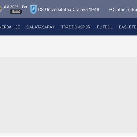
 - Per
6.8.2
CS Universitatea Craiova 1948
FC Inter Turku
00
1
NERBAHÇE
GALATASARAY
TRABZONSPOR
FUTBOL
BASKETB
Beşiktaş
A
Fenerbahçe
A
Galatasaray
A
Trabzonspor
A
Futbol
A
Basketbol
Ziraat Türkiye Kupası
DİZİ
Diğer Sporlar