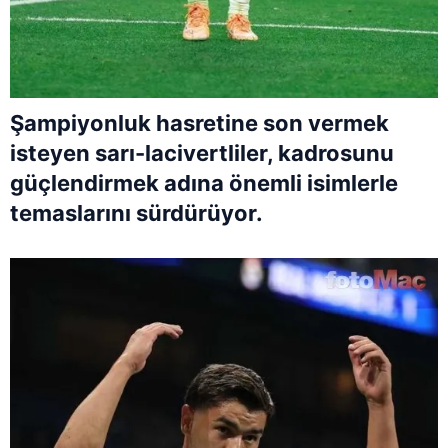
Şampiyonluk hasretine son vermek
isteyen sarı-lacivertliler, kadrosunu
güçlendirmek adına önemli isimlerle
temaslarını sürdürüyor.