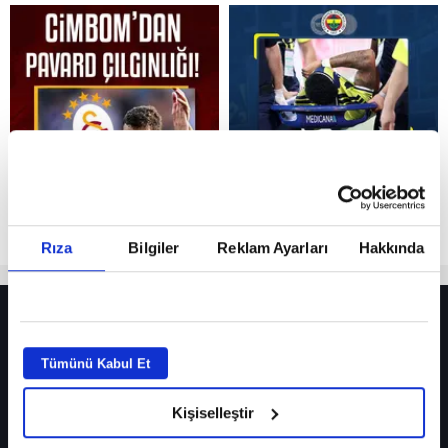
Reddet
Rıza
Bilgiler
Reklam Ayarları
Hakkında
HER YERDE!
Fenerbahçe’de sürpriz ayrılık ihtimali! Devre arasında gelmişti
Tümünü Kabul Et
Fenerbahçe’nin yeni transferi Mason Greenwood için olay sözler!
Kişiselleştir
Galatasaray’da rota yeniden Thiago Almada!
iPhone