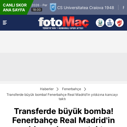
CANLI SKOR
 Per
6.8.202
CS Universitatea Craiova 1948
FC Inter Turku
ANA SAYFA
18:
Haberler
Fenerbahçe
Transferde büyük bomba! Fenerbahçe Real Madrid'in yıldızına kancayı
taktı
Transferde büyük bomba!
Fenerbahçe Real Madrid'in