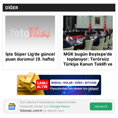
DİĞER
İşte Süper Lig'de güncel
MGK bugün Beştepe'de
puan durumu! (9. hafta)
toplanıyor: Terörsüz
Türkiye Kanun Teklifi ve
bölgesel güvenlik
başlıkları masada
Son dakika Fenerbahçe haberlerinden
haberdar olmak için
Google News
Abone Ol
fotomac.com.tr
'ye abone olun.