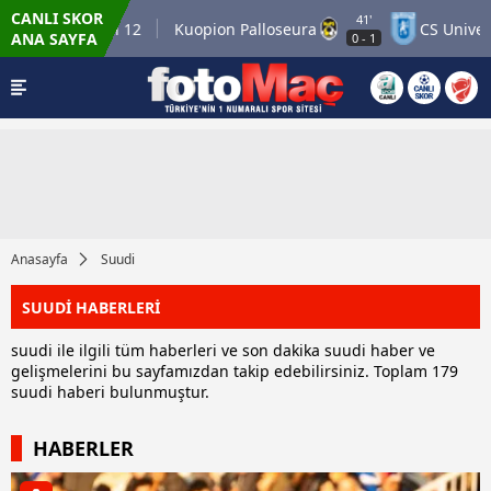
CANLI SKOR
41'
inner Match 12
Kuopion Palloseura
CS Universita
ANA SAYFA
0
-
1
Anasayfa
Suudi
SUUDİ HABERLERİ
suudi ile ilgili tüm haberleri ve son dakika suudi haber ve
gelişmelerini bu sayfamızdan takip edebilirsiniz. Toplam 179
suudi haberi bulunmuştur.
HABERLER