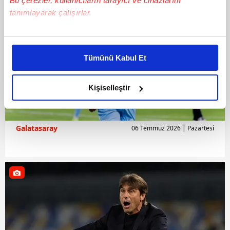
Bu çerezler, kullanıcıların tarayıcı ve cihazlarını
tanımlayarak çalışırlar.
Bu çerezlere izin vermeniz halinde sizlere özel
kişiselleştirilmiş reklamlar sunabilir, sayfalarımızda sizlere
Tümünü Kabul Et
daha iyi reklam deneyimi yaşatabiliriz. Bunu yaparken
amacımızın size daha iyi bir reklam deneyimi sunmak
olduğunu ve sizlere en iyi içerikleri sunabilmek adına
Kişiselleştir
elimizden gelen çabayı gösterdiğimizi ve bu noktada,
reklamların maliyetlerimizi karşılamak noktasında tek gelir
kalemimiz olduğunu sizlere hatırlatmak isteriz.
Galatasaray
06 Temmuz 2026 | Pazartesi
Her halükârda, kullanıcılar, bu çerezlere izin vermedikleri
takdirde, kullanıcılara hedefli reklamlar
gösterilmeyecektir."
Sizlere daha iyi bir hizmet sunabilmek için İnternet
Sitemizde kendimize ve üçüncü kişilere ait çerezler
kullanılmaktadır. Bu çerezler vasıtasıyla çeşitli kişisel