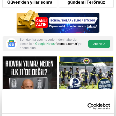
Güven'den yıllar sonra
gündemi Terörsüz
gelen Cansu Demirci
Türkiye! FETÖ tamamen
itirafı! "Konuşmuyoruz"
bertaraf edilecek
Son dakika spor haberlerinden haberdar
olmak için
Google News
fotomac.com.tr
'ye
Abone Ol
abone olun.
Reddet