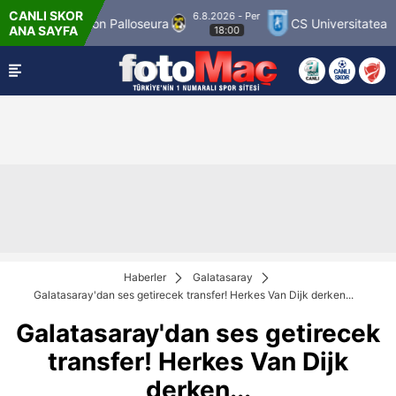
CANLI SKOR
6.8.2026 - Per
Palloseura
CS Universitatea Craiova 1948
FC
ANA SAYFA
18:00
Haberler
Galatasaray
Galatasaray'dan ses getirecek transfer! Herkes Van Dijk derken...
Galatasaray'dan ses getirecek
transfer! Herkes Van Dijk
derken...