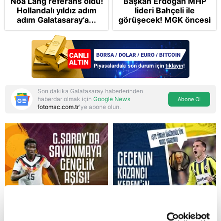
Noa Lang referans oldu!
Başkan Erdoğan MHP
Hollandalı yıldız adım
lideri Bahçeli ile
adım Galatasaray’a...
görüşecek! MGK öncesi
sürpriz zirve: Çerçeve
Yasa teklifi gündemde
Son dakika Galatasaray haberlerinden
haberdar olmak için
Google News
Abone Ol
fotomac.com.tr
'ye abone olun.
Reddet