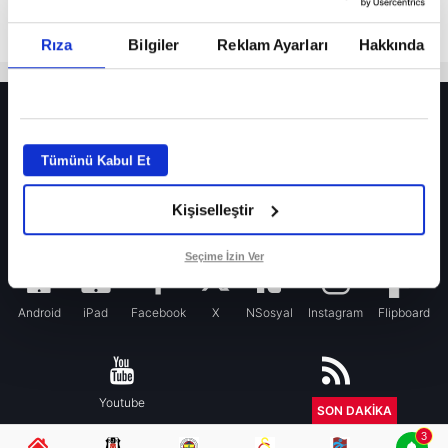
Rıza
Bilgiler
Reklam Ayarları
Hakkında
HER YERDE!
Fenerbahçe’de sürpriz ayrılık ihtimali! Devre arasında gelmişti
Tümünü Kabul Et
Fenerbahçe’nin yeni transferi Mason Greenwood için olay sözler!
Kişiselleştir
Galatasaray’da rota yeniden Thiago Almada!
iPhone
Seçime İzin Ver
Android
iPad
Facebook
X
NSosyal
Instagram
Flipboard
Youtube
RSS
SON DAKİKA
3