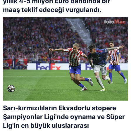
yıllık 4-5 milyon Euro bandında bir
maaş teklif edeceği vurgulandı.
Sarı-kırmızılıların Ekvadorlu stopere
Şampiyonlar Ligi'nde oynama ve Süper
Lig'in en büyük uluslararası