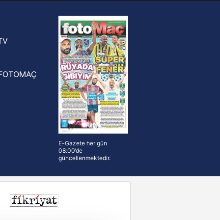
yonluk yüzüğü verilecek
n Crespo, Meksika Ligi
rinden Atlas'ın yeni teknik direktörü
TV
FOTOMAÇ
E-Gazete her gün
08:00’de
güncellenmektedir.