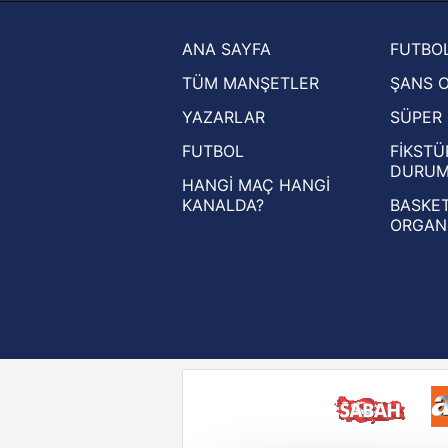
Trendyol Süper Lig haberleri
ANA SAYFA
FUTBOL
Ziraat Türkiye Kupası haberleri
TÜM MANŞETLER
ŞANS 
UEFA Şampiyonlar Ligi haberleri
YAZARLAR
SÜPER 
UEFA Avrupa Ligi haberleri
FUTBOL
FİKSTÜ
UEFA Konferans Ligi haberleri
DURU
HANGİ MAÇ HANGİ
KANALDA?
BASKET
ORGAN
Reddet