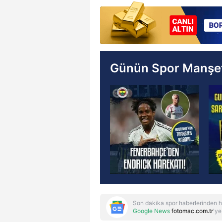
Günün Spor Manşet
Son dakika spor haberlerinden h
Google News
fotomac.com.tr
'ye