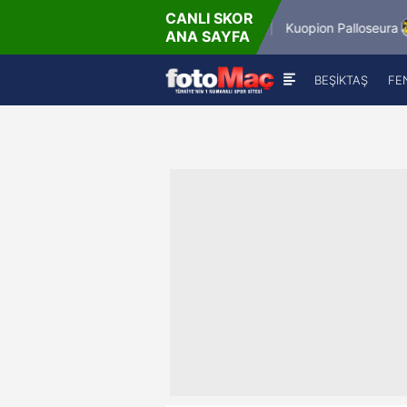
CANLI SKOR
6.8.2026 - Per
6.8.202
Winner Match 12
Kuopion Palloseura
ANA SAYFA
16:00
18
BEŞİKTAŞ
FE