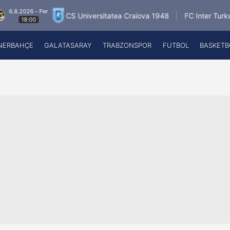
6 - Per
6.8.
CS Universitatea Craiova 1948
FC Inter Turku
:00
NERBAHÇE
GALATASARAY
TRABZONSPOR
FUTBOL
BASKETB
Beşiktaş
A
Fenerbahçe
A
Galatasaray
A
Trabzonspor
A
Futbol
A
Basketbol
Ziraat Türkiye Kupası
DİZİ
Diğer Sporlar