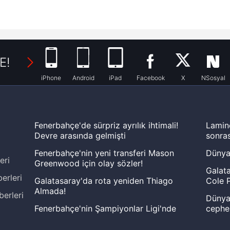
E!
iPhone
Android
iPad
Facebook
X
NSosyal
Fenerbahçe'de sürpriz ayrılık ihtimali!
Lamin
Devre arasında gelmişti
sonras
Fenerbahçe'nin yeni transferi Mason
Dünya
eri
Greenwood için olay sözler!
Galata
erleri
Galatasaray'da rota yeniden Thiago
Cole P
Almada!
berleri
Dünya 
Fenerbahçe'nin Şampiyonlar Ligi'nde
cephe
muhtemel rakibi belli oldu! Gornik
2026 
Zabrze'yi elerlerse...