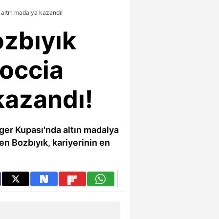
 altın madalya kazandı!
ozbıyık
Boccia
kazandı!
ger Kupası'nda altın madalya
en Bozbıyık, kariyerinin en