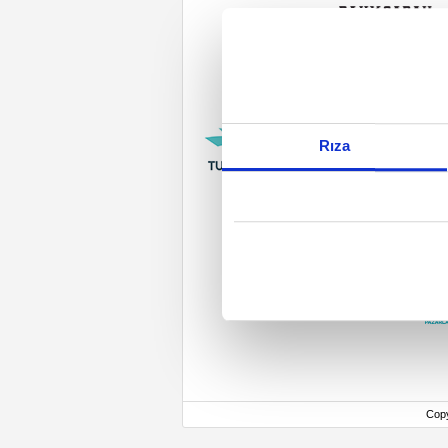
Rıza
Cop