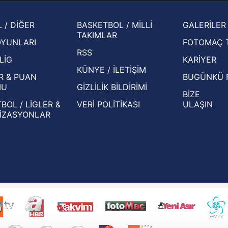
şampi
İspanya-Arjantin finalinin ardından dış
Herna
 / DİĞER
BASKETBOL / MİLLİ
GALERİLER
basından gündem olan manşetler!
ekiple
TAKIMLAR
OYUNLARI
FOTOMAÇ 
Beşiktaş'ın UEFA Avrupa Ligi'nde 3. Ön
oldu
RSS
Eleme Turu muhtemel rakipleri belli oldu!
LİG
KARİYER
KÜNYE / İLETİŞİM
R & PUAN
BUGÜNKÜ 
MU
GİZLİLİK BİLDİRİMİ
BİZE
BOL / LİGLER &
VERİ POLİTİKASI
ULAŞIN
İZASYONLAR