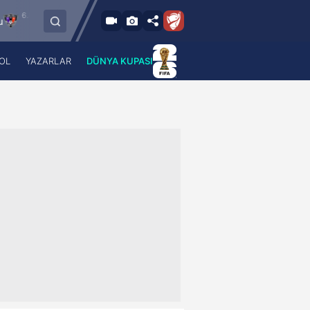
2026 - Per
6.8.2026 - Per
FC Vaduz
Jagiellonia Bialystok
18:00
19:00
OL
YAZARLAR
DÜNYA KUPASI
 Haber
A Haber Radyo
 Spor
A Spor Radyo
TV
A News Radio
2TV
Radyo Turkuvaz
para
Turkuvaz Romantik
Turkuvaz Efsane
Vav Tv
Radyo Soft
Radyo Energy
Turkuvaz Anadolu