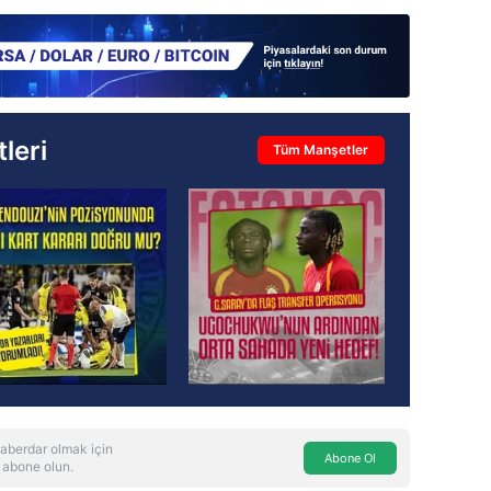
leri
Tüm Manşetler
aberdar olmak için
Abone Ol
 abone olun.