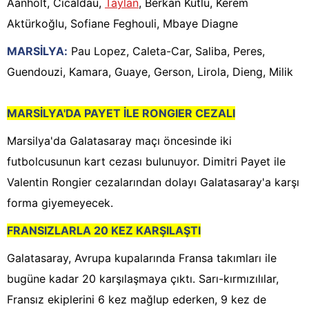
Aanholt, Cicaldau,
Taylan
, Berkan Kutlu, Kerem
Aktürkoğlu, Sofiane Feghouli, Mbaye Diagne
MARSİLYA:
Pau Lopez, Caleta-Car, Saliba, Peres,
Guendouzi, Kamara, Guaye, Gerson, Lirola, Dieng, Milik
MARSİLYA'DA PAYET İLE RONGIER CEZALI
Marsilya'da Galatasaray maçı öncesinde iki
futbolcusunun kart cezası bulunuyor. Dimitri Payet ile
Valentin Rongier cezalarından dolayı Galatasaray'a karşı
forma giyemeyecek.
FRANSIZLARLA 20 KEZ KARŞILAŞTI
Galatasaray, Avrupa kupalarında Fransa takımları ile
bugüne kadar 20 karşılaşmaya çıktı. Sarı-kırmızılılar,
Fransız ekiplerini 6 kez mağlup ederken, 9 kez de