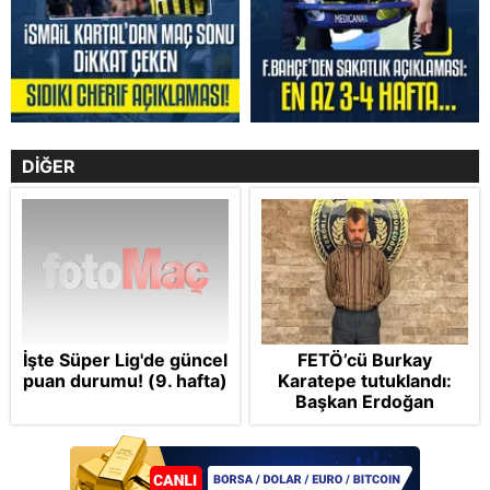
DİĞER
İşte Süper Lig'de güncel
FETÖ’cü Burkay
puan durumu! (9. hafta)
Karatepe tutuklandı:
Başkan Erdoğan
şikayetçi oldu! 5 suçtan
dava talebi