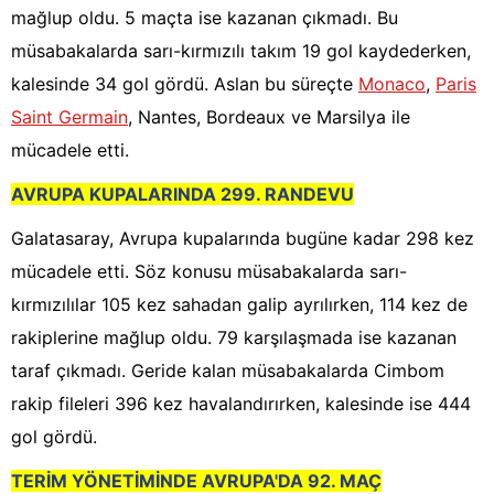
mağlup oldu. 5 maçta ise kazanan çıkmadı. Bu
müsabakalarda sarı-kırmızılı takım 19 gol kaydederken,
kalesinde 34 gol gördü. Aslan bu süreçte
Monaco
,
Paris
Saint Germain
, Nantes, Bordeaux ve Marsilya ile
mücadele etti.
AVRUPA KUPALARINDA 299. RANDEVU
Galatasaray, Avrupa kupalarında bugüne kadar 298 kez
mücadele etti. Söz konusu müsabakalarda sarı-
kırmızılılar 105 kez sahadan galip ayrılırken, 114 kez de
rakiplerine mağlup oldu. 79 karşılaşmada ise kazanan
taraf çıkmadı. Geride kalan müsabakalarda Cimbom
rakip fileleri 396 kez havalandırırken, kalesinde ise 444
gol gördü.
TERİM YÖNETİMİNDE AVRUPA'DA 92. MAÇ