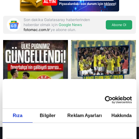
Son dakika Galatasaray haberlerinden
haberdar olmak için
Google News
Abone Ol
fotomac.com.tr
'ye abone olun.
Reddet
Rıza
Bilgiler
Reklam Ayarları
Hakkında
HER YERDE!