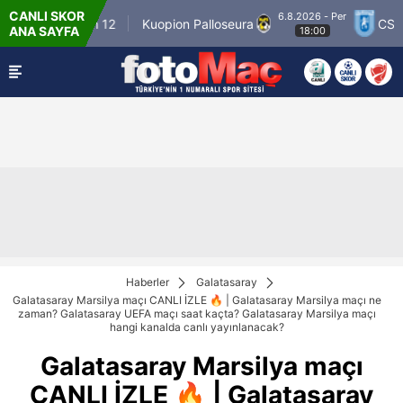
CANLI SKOR
6.8.2026 - Per
Winner Match 12
Kuopion Palloseura
CS Univ
ANA SAYFA
18:00
Haberler
Galatasaray
Galatasaray Marsilya maçı CANLI İZLE 🔥 | Galatasaray Marsilya maçı ne
zaman? Galatasaray UEFA maçı saat kaçta? Galatasaray Marsilya maçı
hangi kanalda canlı yayınlanacak?
Galatasaray Marsilya maçı
CANLI İZLE 🔥 | Galatasaray