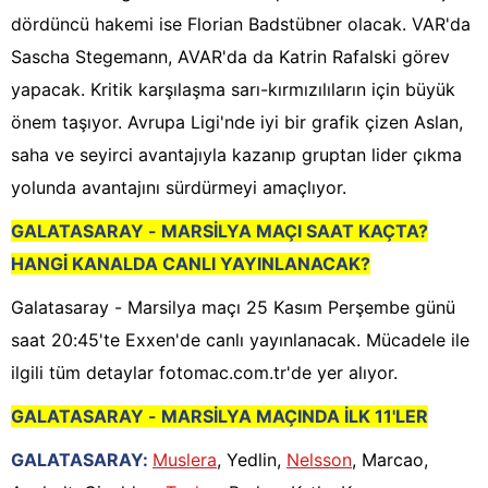
dördüncü hakemi ise Florian Badstübner olacak. VAR'da
Sascha Stegemann, AVAR'da da Katrin Rafalski görev
yapacak. Kritik karşılaşma sarı-kırmızılıların için büyük
önem taşıyor. Avrupa Ligi'nde iyi bir grafik çizen Aslan,
saha ve seyirci avantajıyla kazanıp gruptan lider çıkma
yolunda avantajını sürdürmeyi amaçlıyor.
GALATASARAY - MARSİLYA MAÇI SAAT KAÇTA?
HANGİ KANALDA CANLI YAYINLANACAK?
Galatasaray - Marsilya maçı 25 Kasım Perşembe günü
saat 20:45'te Exxen'de canlı yayınlanacak. Mücadele ile
ilgili tüm detaylar fotomac.com.tr'de yer alıyor.
GALATASARAY - MARSİLYA MAÇINDA İLK 11'LER
GALATASARAY:
Muslera
, Yedlin,
Nelsson
, Marcao,