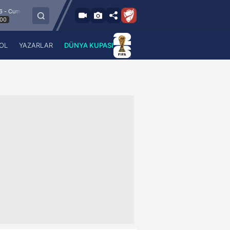
8.8.2026 - Cum
Esenler Erokspor
Hesap.com Antalyaspor
21:30
OL
YAZARLAR
DÜNYA KUPASI
 Haber
A Haber Radyo
 Spor
A Spor Radyo
TV
A News Radio
2TV
Radyo Turkuvaz
para
Turkuvaz Romantik
Turkuvaz Efsane
Vav Tv
Radyo Soft
Radyo Energy
Turkuvaz Anadolu