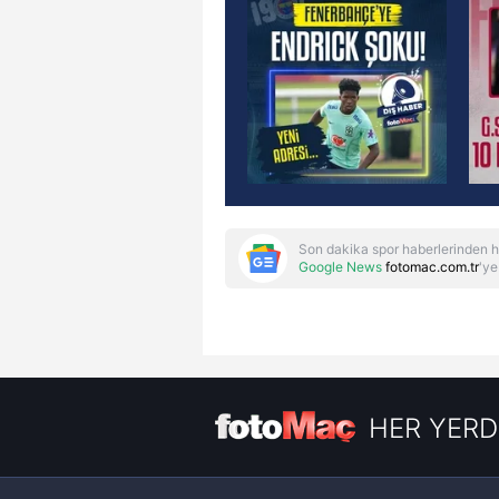
Son dakika spor haberlerinden h
Google News
fotomac.com.tr
'ye
HER YERD