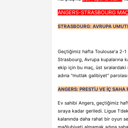
ANGERS-STRASBOURG MAÇI 
STRASBOURG: AVRUPA UMUTL
Geçtiğimiz hafta Toulouse'a 2-1 
Strasbourg, Avrupa kupalarına ka
ekip için bu maç, üst sıralardaki
adına "mutlak galibiyet" parolası
ANGERS: PRESTİJ VE İÇ SAHA
Ev sahibi Angers, geçtiğimiz haft
sıraya kadar geriledi. Ligue 1'de
kalanında daha rahat bir oyun s
mağlubiyeti almamak adına sahay