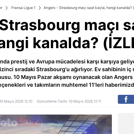
er
Fransa Ligue 1
Angers - Strasbourg maçı saat kaçta, hangi kanalda? (
Strasbourg maçı s
angi kanalda? (İZL
 prestij ve Avrupa mücadelesi karşı karşıya geliyor.
inci sıradaki Strasbourg'u ağırlıyor. Ev sahibinin iç 
su. 10 Mayıs Pazar akşamı oynanacak olan Angers -
eçenekleri ve takımların muhtemel 11'leri haberimizd
: 10 Mayıs 2026 12:10
Güncelleme Tarihi: 10 Mayıs 2026 12:11