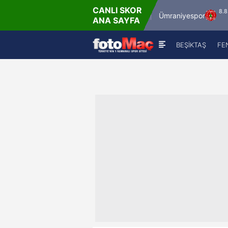
CANLI SKOR
8.8.2026 - Cum
8.8.2026 - Cu
İstanbulspor
Ümraniyespor
ANA SAYFA
17:00
19:00
BEŞİKTAŞ
FE