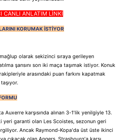
CANLI ANLATIM LİNKİ
ARINI KORUMAK İSTİYOR
mağlup olarak sekizinci sıraya gerileyen
tılma şansını son iki maça taşımak istiyor. Konuk
 rakipleriyle arasındaki puan farkını kapatmak
 taşıyor.
 FORMU
a Auxerre karşısında alınan 3-1'lik yenilgiyle 13.
ki yeri garanti olan Les Scoistes, sezonun geri
ergiliyor. Ancak Raymond-Kopa'da üst üste ikinci
a çıkacak olan Angers, Strasbourg'a karşı