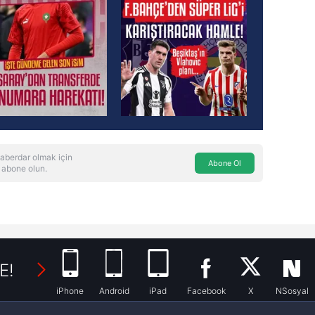
aberdar olmak için
Abone Ol
 abone olun.
E!
iPhone
Android
iPad
Facebook
X
NSosyal