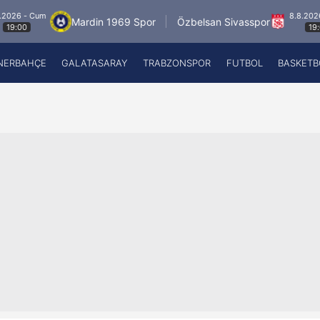
m
8.8.2026 - Cum
Mardin 1969 Spor
Özbelsan Sivasspor
19:00
NERBAHÇE
GALATASARAY
TRABZONSPOR
FUTBOL
BASKETB
Beşiktaş
A
Fenerbahçe
A
Galatasaray
A
Trabzonspor
A
Futbol
A
Basketbol
Ziraat Türkiye Kupası
DİZİ
Diğer Sporlar