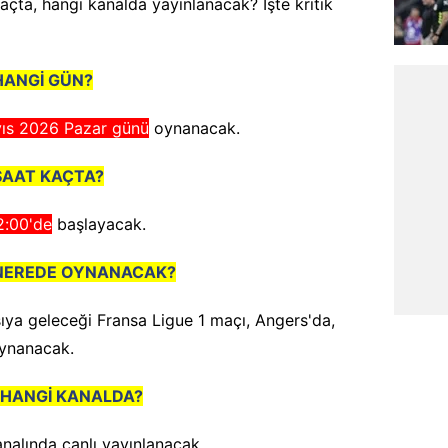
çta, hangi kanalda yayınlanacak? İşte kritik
HANGİ GÜN?
ıs 2026 Pazar günü
oynanacak.
SAAT KAÇTA?
2:00'de
başlayacak.
NEREDE OYNANACAK?
ıya geleceği Fransa Ligue 1 maçı, Angers'da,
ynanacak.
 HANGİ KANALDA?
nalında canlı yayınlanacak.