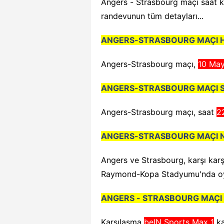
Angers - Strasbourg maçı saat ka
randevunun tüm detayları...
ANGERS-STRASBOURG MAÇI 
Angers-Strasbourg maçı,
10 May
ANGERS-STRASBOURG MAÇI 
Angers-Strasbourg maçı, saat
2
ANGERS-STRASBOURG MAÇI 
Angers ve Strasbourg, karşı karş
Raymond-Kopa Stadyumu'nda o
ANGERS - STRASBOURG MAÇI
Karşılaşma
beIN Sports Max 1
ka